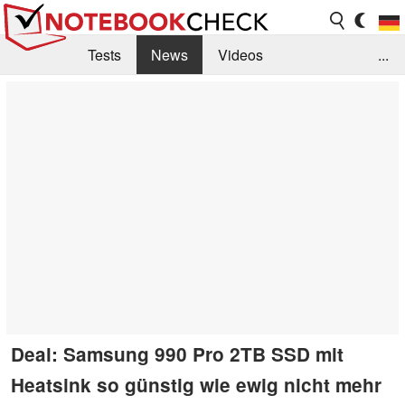
Tests
News
Videos
...
Benchmarks & Tech
Externe Tests
Kaufberatung
Deals
Suche
Jobs
Forum
Deal: Samsung 990 Pro 2TB SSD mit
Heatsink so günstig wie ewig nicht mehr