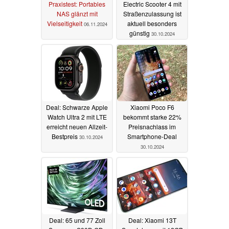
Praxistest: Portables
Electric Scooter 4 mit
NAS glänzt mit
Straßenzulassung ist
Vielseitigkeit
aktuell besonders
06.11.2024
günstig
30.10.2024
Deal: Schwarze Apple
Xiaomi Poco F6
Watch Ultra 2 mit LTE
bekommt starke 22%
erreicht neuen Allzeit-
Preisnachlass im
Bestpreis
Smartphone-Deal
30.10.2024
30.10.2024
Deal: 65 und 77 Zoll
Deal: Xiaomi 13T