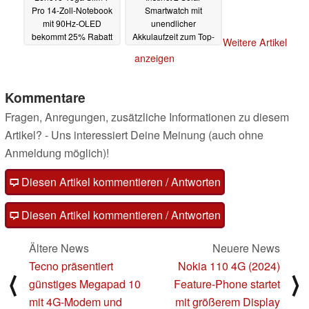
Pro 14-Zoll-Notebook
Smartwatch mit
mit 90Hz-OLED
unendlicher
bekommt 25% Rabatt
Akkulaufzeit zum Top-
Weitere Artikel
Preis
28.10.2024
27.10.2024
anzeigen
Kommentare
Fragen, Anregungen, zusätzliche Informationen zu diesem
Artikel? - Uns interessiert Deine Meinung (auch ohne
Anmeldung möglich)!
Diesen Artikel kommentieren / Antworten
Diesen Artikel kommentieren / Antworten
Ältere News
Neuere News
Tecno präsentiert
Nokia 110 4G (2024)
⟨
⟩
günstiges Megapad 10
Feature-Phone startet
mit 4G-Modem und
mit größerem Display