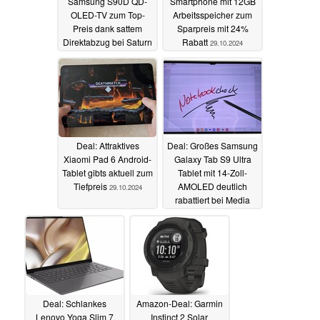
Samsung S90D QD-
Smartphone mit 12GB
OLED-TV zum Top-
Arbeitsspeicher zum
Preis dank sattem
Sparpreis mit 24%
Direktabzug bei Saturn
Rabatt
29.10.2024
und Media Markt
29.10.2024
Deal: Attraktives
Deal: Großes Samsung
Xiaomi Pad 6 Android-
Galaxy Tab S9 Ultra
Tablet gibts aktuell zum
Tablet mit 14-Zoll-
Tiefpreis
AMOLED deutlich
29.10.2024
rabattiert bei Media
Markt und Saturn
28.10.2024
Deal: Schlankes
Amazon-Deal: Garmin
Lenovo Yoga Slim 7
Instinct 2 Solar