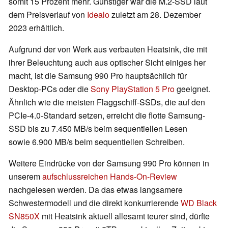
somit 15 Prozent mehr. Günstiger war die M.2-SSD laut
dem Preisverlauf von
Idealo
zuletzt am 28. Dezember
2023 erhältlich.
Aufgrund der von Werk aus verbauten Heatsink, die mit
ihrer Beleuchtung auch aus optischer Sicht einiges her
macht, ist die Samsung 990 Pro hauptsächlich für
Desktop-PCs oder die
Sony PlayStation 5 Pro
geeignet.
Ähnlich wie die meisten Flaggschiff-SSDs, die auf den
PCIe-4.0-Standard setzen, erreicht die flotte Samsung-
SSD bis zu 7.450 MB/s beim sequentiellen Lesen
sowie 6.900 MB/s beim sequentiellen Schreiben.
Weitere Eindrücke von der Samsung 990 Pro können in
unserem
aufschlussreichen Hands-On-Review
nachgelesen werden. Da das etwas langsamere
Schwestermodell und die direkt konkurrierende
WD Black
SN850X
mit Heatsink aktuell allesamt teurer sind, dürfte