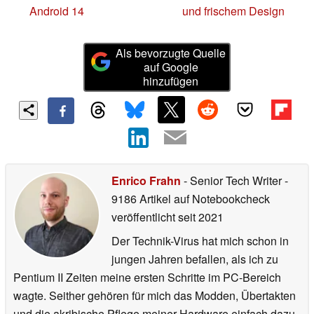
Android 14
und frischem Design
Als bevorzugte Quelle
auf Google
hinzufügen
Enrico Frahn
- Senior Tech Writer
-
9186 Artikel auf Notebookcheck
veröffentlicht
seit 2021
Der Technik-Virus hat mich schon in
jungen Jahren befallen, als ich zu
Pentium II Zeiten meine ersten Schritte im PC-Bereich
wagte. Seither gehören für mich das Modden, Übertakten
und die akribische Pflege meiner Hardware einfach dazu.