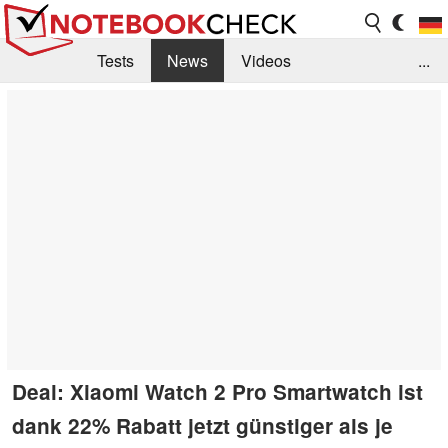
Tests
News
Videos
...
Benchmarks & Tech
Externe Tests
Kaufberatung
Deals
Suche
Jobs
Forum
Deal: Xiaomi Watch 2 Pro Smartwatch ist
dank 22% Rabatt jetzt günstiger als je