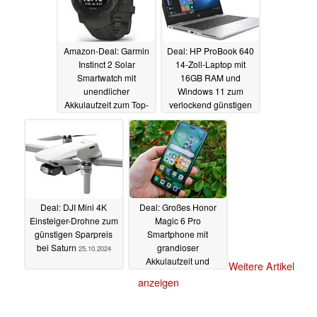
Amazon-Deal: Garmin
Deal: HP ProBook 640
Instinct 2 Solar
14-Zoll-Laptop mit
Smartwatch mit
16GB RAM und
unendlicher
Windows 11 zum
Akkulaufzeit zum Top-
verlockend günstigen
Preis
Refurbished-Preis
27.10.2024
26.10.2024
Deal: DJI Mini 4K
Deal: Großes Honor
Einsteiger-Drohne zum
Magic 6 Pro
günstigen Sparpreis
Smartphone mit
bei Saturn
grandioser
25.10.2024
Akkulaufzeit und
Weitere Artikel
512GB Speicher zum
anzeigen
Spitzenpreis
25.10.2024