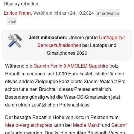
Display erhalten.
Enrico Frahn
,
Veröffentlicht am
24.10.2024
Smartwatch
Deal
Jetzt mitmachen:
Unsere große
Umfrage zur
Servicezufriedenheit
bei Laptops und
Smartphones 2026
Während die
Garmin Fenix 8 AMOLED Sapphire
trotz
Rabatt immer noch fast 1.000 Euro kostet, ist die für eine
etwas andere Zielgruppe konzipierte Xiaomi Watch 2 Pro
schon für einen Bruchteil dieses Preises erhältlich.
Besonders günstig wird die Wear-OS-Smartwatch jetzt
durch einen zusätzlichen Preisnachlass.
Der besagte Rabatt in Höhe von 22% in Relation zum
Idealo-Vergleichspreis
kann bei
Media Markt
und
Saturn
gefunden werden. Dort ist die reguläre Bluetooth-Version