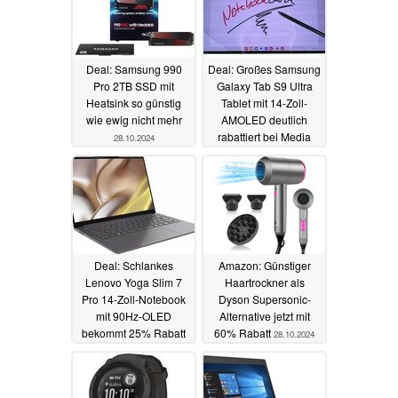
Deal: Samsung 990
Deal: Großes Samsung
Pro 2TB SSD mit
Galaxy Tab S9 Ultra
Heatsink so günstig
Tablet mit 14-Zoll-
wie ewig nicht mehr
AMOLED deutlich
rabattiert bei Media
28.10.2024
Markt und Saturn
28.10.2024
Deal: Schlankes
Amazon: Günstiger
Lenovo Yoga Slim 7
Haartrockner als
Pro 14-Zoll-Notebook
Dyson Supersonic-
mit 90Hz-OLED
Alternative jetzt mit
bekommt 25% Rabatt
60% Rabatt
28.10.2024
28.10.2024