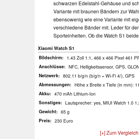
schwarzen Edelstahl-Gehäuse und schwa
Variante mit braunen Bändern zur Wah
ebensowenig wie eine Variante mit eige
verschiedene Bänder mit. Leder für den
Sporteinheiten. Ob die Watch S1 beidem
Xiaomi Watch S1
Bildschirm
1.43 Zoll 1:1, 466 x 466 Pixel 461 PP
Anschlüsse
NFC, Helligkeitssensor, GPS, GLO
Netzwerk
802.11 b/g/n (b/g/n = Wi-Fi 4/), GPS
Abmessungen
Höhe x Breite x Tiefe (in mm): 1
Akku
470 mAh Lithium-Ion
Sonstiges
Lautsprecher: yes, MIUI Watch 1.0 1.
Gewicht
65 g
Preis
230 Euro
[+] Zum Vergleich