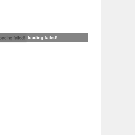
loading failed!
loading failed!