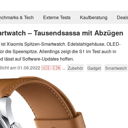
nchmarks & Tech
Externe Tests
Kaufberatung
Deal
artwatch – Tausendsassa mit Abzügen
ist Xiaomis Spitzen-Smartwatch. Edelstahlgehäuse, OLED-
r die Speerspitze. Allerdings zeigt die S1 im Test auch in
d lässt auf Software-Updates hoffen.
tlicht am
01.06.2022
🇺🇸
🇨🇳
...
Zubehör
Gadget
Smartwatch