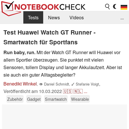
Tests
News
Videos
...
Benchmarks & Tech
Externe Tests
Test Huawei Watch GT Runner -
Smartwatch für Sportfans
Kaufberatung
Deals
Suche
Jobs
Run baby, run.
Mit der Watch GT Runner will Huawei vor
Forum
allem Sportler überzeugen. Sie punktet mit vielen
Sensoren, tollem Display und langer Akkulaufzeit. Aber ist
sie auch ein guter Alltagsbegleiter?
Benedikt Winkel
,
,
👁
Daniel Schmidt
,
✓
Stefanie Voigt
Veröffentlicht am
10.03.2022
🇺🇸
🇳🇱
...
Zubehör
Gadget
Smartwatch
Wearable