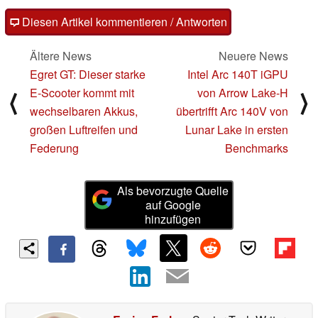
Diesen Artikel kommentieren / Antworten
Ältere News
Neuere News
Egret GT: Dieser starke
Intel Arc 140T iGPU
E-Scooter kommt mit
von Arrow Lake-H
⟨
⟩
wechselbaren Akkus,
übertrifft Arc 140V von
großen Luftreifen und
Lunar Lake in ersten
Federung
Benchmarks
Als bevorzugte Quelle
auf Google
hinzufügen