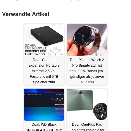
Verwandte Artikel
Deal: Seagate
Deal: Xiaomi Watch 2
Expansion Portable
Pro Smartwatch ist
externe 2,5 Zoll
dank 22% Rabatt jetzt
Festplatte mit 5TB
günstiger als je zuvor
Speicher zum
24.10.2024
Tiefstpreis
24.10.2024
Deal: WD Black
Deal: OnePlus Pad
SN850X 4TB SSD zum
Tablet mit kostenloser