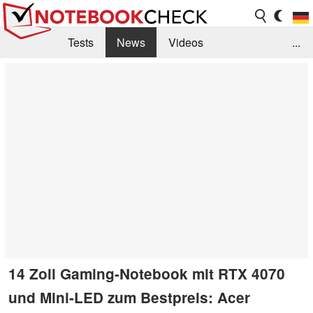
Tests
News
Videos
...
Benchmarks & Tech
Externe Tests
Kaufberatung
Deals
Suche
Jobs
Forum
14 Zoll Gaming-Notebook mit RTX 4070
und Mini-LED zum Bestpreis: Acer