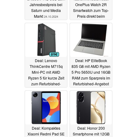
Jahresbestpreis bei
OnePlus Watch 2R
Saturn und Media
Smartwatch zum Top-
Markt
Preis direkt beim
24.10.2024
Hersteller
23.10.2024
Deal: Lenovo
Deal: HP EliteBook
ThinkCentre M715q
835 G8 mit AMD Ryzen
Mini-PC mit AMD
5 Pro 5650U und 16GB
Ryzen 5 für kurze Zeit
RAM zum Sparpreis im
zum Refurbished-
Refurbished-Angebot
Tiefpreis
23.10.2024
23.10.2024
Deal: Kompaktes
Deal: Honor 200
Xiaomi Redmi Pad SE
Smartphone mit 12GB