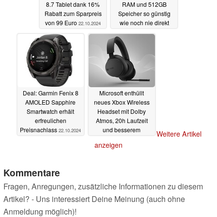
8.7 Tablet dank 16%
RAM und 512GB
Rabatt zum Sparpreis
Speicher so günstig
von 99 Euro
wie noch nie direkt
22.10.2024
beim Hersteller
22.10.2024
Deal: Garmin Fenix 8
Microsoft enthüllt
AMOLED Sapphire
neues Xbox Wireless
Smartwatch erhält
Headset mit Dolby
erfreulichen
Atmos, 20h Laufzeit
Preisnachlass
und besserem
22.10.2024
Weitere Artikel
Mikrofon für 99 Euro
anzeigen
22.10.2024
Kommentare
Fragen, Anregungen, zusätzliche Informationen zu diesem
Artikel? - Uns interessiert Deine Meinung (auch ohne
Anmeldung möglich)!