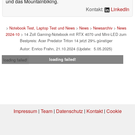
und das Mountainbiking.
Kontakt:
LinkedIn
>
Notebook Test, Laptop Test und News
>
News
>
Newsarchiv
>
News
2024-10
> 14 Zoll Gaming-Notebook mit RTX 4070 und Mini-LED zum
Bestpreis: Acer Predator Triton 14 jetzt 29% günstiger
Autor: Enrico Frahn, 21.10.2024 (Update: 5.05.2025)
loading failed!
loading failed!
Impressum
|
Team
|
Datenschutz
|
Kontakt
|
Cookie
Einstellungen
| 07.08.2026 03:54
* Beim Kauf über einen Affiliate-Link kann Notebookcheck eine Vergütung
erhalten. Vielen Dank für Ihre Unterstützung!.