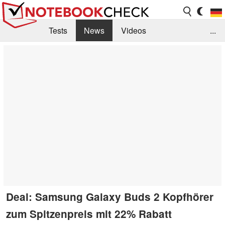
Tests
News
Videos
...
Benchmarks & Tech
Externe Tests
Kaufberatung
Deals
Suche
Jobs
Forum
Deal: Samsung Galaxy Buds 2 Kopfhörer
zum Spitzenpreis mit 22% Rabatt