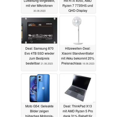
Luftleitung vorgestellt,
mit RTX 4050, AMD
mit vier Mikrofonen
Ryzen 7 7735HS und
QHD-Display
30.08.2023
besonders günstig
dank 15%
Preisnachlass
22.08.2023
Deal: Samsung 870
Hitzewellen-Deal:
Evo 4TB SSD wieder
Xiaomi Standventilator
zum Bestpreis
mit Akku bekommt 20%
bestellbar
Preisnachlass
21.08.2023
18.08.2023
Moto G54: Geleakte
Deal: ThinkPad X13
Bilder zeigen
mit AMD Ryzen 5 Pro
hübsches Motorola-
dank 31% Rabatt für