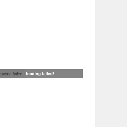
loading failed!
loading failed!