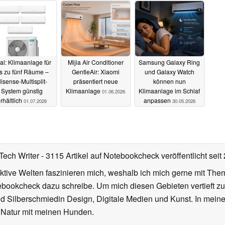
al: Klimaanlage für
Mijia Air Conditioner
Samsung Galaxy Ring
is zu fünf Räume –
GentleAir: Xiaomi
und Galaxy Watch
isense-Multisplit-
präsentiert neue
können nun
System günstig
Klimaanlage
Klimaanlage im Schlaf
01.06.2026
rhältlich
anpassen
01.07.2026
30.05.2026
Tech Writer
- 3115 Artikel auf Notebookcheck veröffentlicht
seit
iktive Welten faszinieren mich, weshalb ich mich gerne mit T
ebookcheck dazu schreibe. Um mich diesen Gebieten vertieft zu
nd Silberschmiedin Design, Digitale Medien und Kunst. In mein
er Natur mit meinen Hunden.