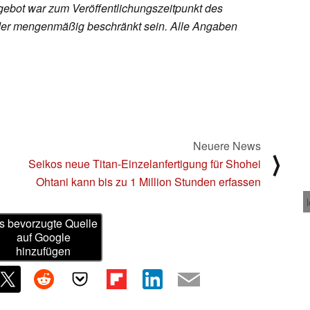
ebot war zum Veröffentlichungszeitpunkt des
h oder mengenmäßig beschränkt sein. Alle Angaben
Neuere News
⟩
Seikos neue Titan-Einzelanfertigung für Shohei
Ohtani kann bis zu 1 Million Stunden erfassen
s bevorzugte Quelle
auf Google
hinzufügen