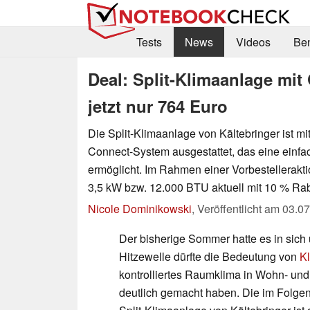
Tests
News
Videos
Be
Deal: Split-Klimaanlage mi
jetzt nur 764 Euro
Die Split-Klimaanlage von Kältebringer ist mi
Connect-System ausgestattet, das eine einf
ermöglicht. Im Rahmen einer Vorbestelleraktio
3,5 kW bzw. 12.000 BTU aktuell mit 10 % Raba
Nicole Dominikowski
,
Veröffentlicht am
03.07
Der bisherige Sommer hatte es in sich 
Hitzewelle dürfte die Bedeutung von
K
kontrolliertes Raumklima in Wohn- und
deutlich gemacht haben. Die im Folge