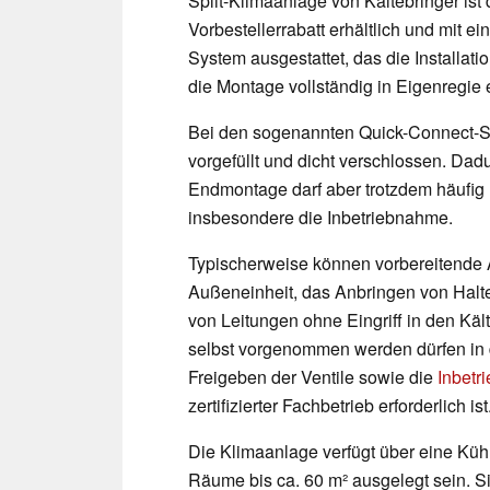
Split-Klimaanlage von Kältebringer ist 
Vorbestellerrabatt erhältlich und mit 
System ausgestattet, das die Installatio
die Montage vollständig in Eigenregie 
Bei den sogenannten Quick-Connect-Syst
vorgefüllt und dicht verschlossen. Dadu
Endmontage darf aber trotzdem häufig nur
insbesondere die Inbetriebnahme.
Typischerweise können vorbereitende 
Außeneinheit, das Anbringen von Hal
von Leitungen ohne Eingriff in den Kält
selbst vorgenommen werden dürfen in d
Freigeben der Ventile sowie die
Inbetr
zertifizierter Fachbetrieb erforderlich ist
Die Klimaanlage verfügt über eine Kühl
Räume bis ca. 60 m² ausgelegt sein. Si