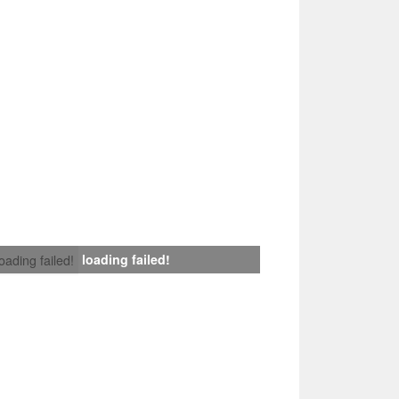
loading failed!
loading failed!