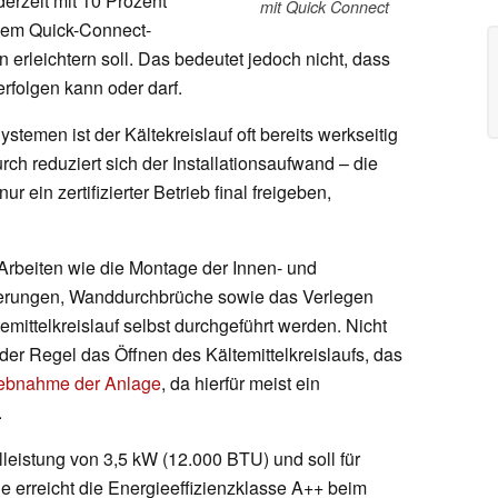
derzeit mit 10 Prozent
mit Quick Connect
einem Quick-Connect-
n erleichtern soll. Das bedeutet jedoch nicht, dass
erfolgen kann oder darf.
emen ist der Kältekreislauf oft bereits werkseitig
rch reduziert sich der Installationsaufwand – die
 ein zertifizierter Betrieb final freigeben,
Arbeiten wie die Montage der Innen- und
terungen, Wanddurchbrüche sowie das Verlegen
emittelkreislauf selbst durchgeführt werden. Nicht
er Regel das Öffnen des Kältemittelkreislaufs, das
iebnahme der Anlage
, da hierfür meist ein
.
leistung von 3,5 kW (12.000 BTU) und soll für
e erreicht die Energieeffizienzklasse A++ beim