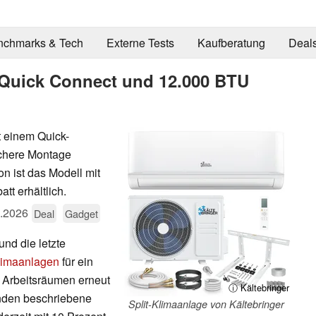
nchmarks & Tech
Externe Tests
Kaufberatung
Deal
t Quick Connect und 12.000 BTU
t einem Quick-
achere Montage
n ist das Modell mit
tt erhältlich.
.2026
Deal
Gadget
und die letzte
limaanlagen
für ein
 Arbeitsräumen erneut
ⓘ Kältebringer
nden beschriebene
Split-Klimaanlage von Kältebringer