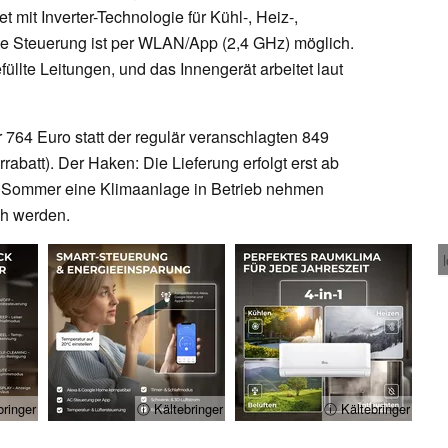
 mit Inverter-Technologie für Kühl-, Heiz-,
ie Steuerung ist per WLAN/App (2,4 GHz) möglich.
llte Leitungen, und das Innengerät arbeitet laut
r 764 Euro statt der regulär veranschlagten 849
rrabatt). Der Haken: Die Lieferung erfolgt erst ab
m Sommer eine Klimaanlage in Betrieb nehmen
ch werden.
ringer
ⓘ Kältebringer
ⓘ Kältebringer