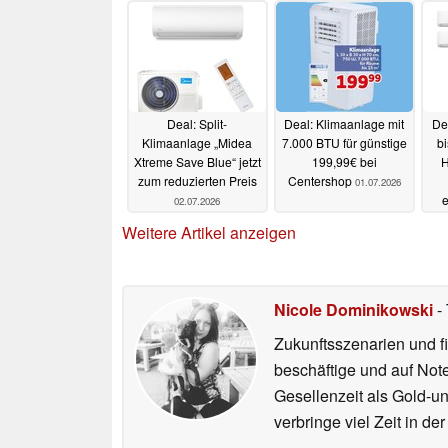
Deal: Split-
Deal: Klimaanlage mit
De
Klimaanlage „Midea
7.000 BTU für günstige
b
Xtreme Save Blue“ jetzt
199,99€ bei
H
zum reduzierten Preis
Centershop
01.07.2026
e
02.07.2026
Weitere Artikel anzeigen
Nicole Dominikowski
- 
Zukunftsszenarien und f
beschäftige und auf Not
Gesellenzeit als Gold-u
verbringe viel Zeit in d