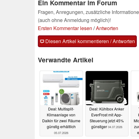
Ein Kommentar im Forum
Fragen, Anregungen, zusätzliche Informatione
(auch ohne Anmeldung möglich)!
Ersten Kommentar lesen
/
Antworten
Diesen Artikel kommentieren / Antworten
Verwandte Artikel
Deal: Multisplit-
Deal: Kühlbox Anker
Klimaanlage von
EverFrost mit App-
Daikin für zwei Räume
Steuerung jetzt 45%
Mi
günstig erhältlich
günstiger
zu
04.07.2026
e
05.07.2026