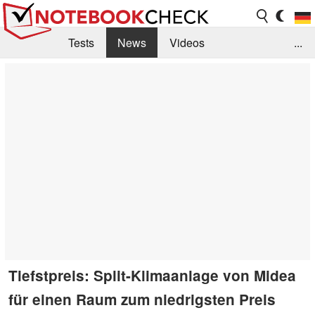
Tests
News
Videos
...
Benchmarks & Tech
Externe Tests
Kaufberatung
Deals
Suche
Jobs
Forum
Tiefstpreis: Split-Klimaanlage von Midea
für einen Raum zum niedrigsten Preis