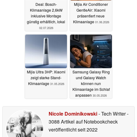
Deal: Bosch-
Mijia Air Conditioner
Klimaanlage 2,6kW
GentleAir: Xiaomi
inklusive Montage
präsentiert neue
günstig erhältlich, lokal
Klimaanlage
01.06.2026
02.07.2026
Mijia Ultra 3HP: Xiaomi
Samsung Galaxy Ring
zeigt starke Stand-
und Galaxy Watch
Klimaanlage
können nun
31.05.2026
Klimaanlage im Schlaf
anpassen
30.05.2026
Nicole Dominikowski
- Tech Writer
-
3088 Artikel auf Notebookcheck
veröffentlicht
seit 2022