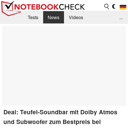
Tests
News
Videos
...
Benchmarks & Tech
Externe Tests
Kaufberatung
Deals
Suche
Jobs
Forum
Deal: Teufel-Soundbar mit Dolby Atmos
und Subwoofer zum Bestpreis bei