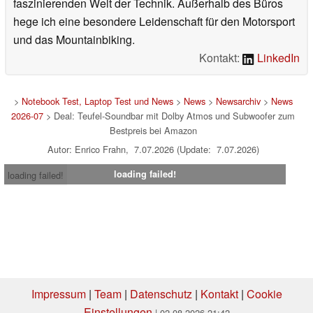
faszinierenden Welt der Technik. Außerhalb des Büros
hege ich eine besondere Leidenschaft für den Motorsport
und das Mountainbiking.
Kontakt:
LinkedIn
>
Notebook Test, Laptop Test und News
>
News
>
Newsarchiv
>
News
2026-07
> Deal: Teufel-Soundbar mit Dolby Atmos und Subwoofer zum
Bestpreis bei Amazon
Autor: Enrico Frahn, 7.07.2026 (Update: 7.07.2026)
loading failed!
loading failed!
Impressum
|
Team
|
Datenschutz
|
Kontakt
|
Cookie
Einstellungen
| 02.08.2026 21:42