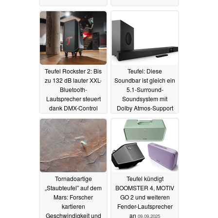
Teufel Rockster 2: Bis
Teufel: Diese
zu 132 dB lauter XXL-
Soundbar ist gleich ein
Bluetooth-
5.1-Surround-
Lautsprecher steuert
Soundsystem mit
dank DMX-Control
Dolby Atmos-Support
auch Lichtsysteme
05.12.2025
27.01.2026
Tornadoartige
Teufel kündigt
„Staubteufel” auf dem
BOOMSTER 4, MOTIV
Mars: Forscher
GO 2 und weiteren
kartieren
Fender-Lautsprecher
Geschwindigkeit und
an
09.09.2025