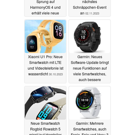
Sprung auf
nächstes
HarmonyOS 4 und
Schnäppchen-Event
erhält viele neue
an
02.11.2023
Features
02.11.2023
Xiaomi U1 Pro: Neue
Garmin: Neues
Smartwatch mit LTE
Software-Update bringt
und Videotelefonie ist
neue Funktionen auf
wasserdicht
viele Smartwatches,
30.10.2023
auch bessere
Schlafüberwachung
29.10.2023
Neue Smartwatch
Garmin: Mehrere
Rogbid Rowatch 5
Smartwatches, auch
misst laut Hersteller
Fenix, Epix und Venu 3