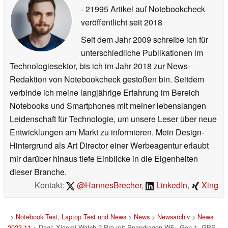
- 21995 Artikel auf Notebookcheck
veröffentlicht
seit 2018
Seit dem Jahr 2009 schreibe ich für
unterschiedliche Publikationen im
Technologiesektor, bis ich im Jahr 2018 zur News-
Redaktion von Notebookcheck gestoßen bin. Seitdem
verbinde ich meine langjährige Erfahrung im Bereich
Notebooks und Smartphones mit meiner lebenslangen
Leidenschaft für Technologie, um unsere Leser über neue
Entwicklungen am Markt zu informieren. Mein Design-
Hintergrund als Art Director einer Werbeagentur erlaubt
mir darüber hinaus tiefe Einblicke in die Eigenheiten
dieser Branche.
Kontakt:
@HannesBrecher
,
LinkedIn
,
Xing
>
Notebook Test, Laptop Test und News
>
News
>
Newsarchiv
>
News
2023-11
> Deal: Xiaomi Watch 2 Pro mit Snapdragon W5+ Gen 1, GPS