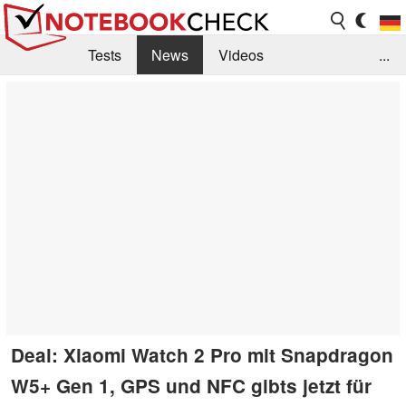
Tests
News
Videos
...
Benchmarks & Tech
Externe Tests
Kaufberatung
Deals
Suche
Jobs
Forum
Deal: Xiaomi Watch 2 Pro mit Snapdragon
W5+ Gen 1, GPS und NFC gibts jetzt für