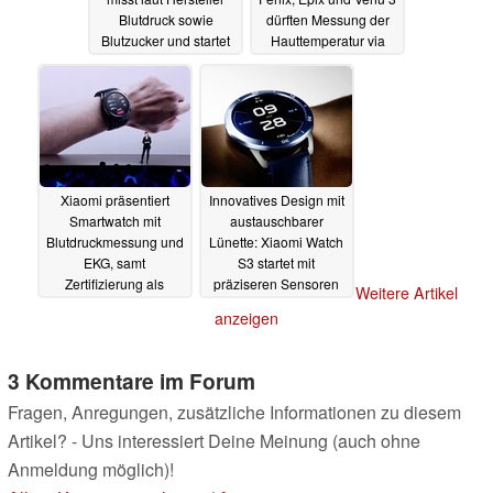
Blutdruck sowie
dürften Messung der
Blutzucker und startet
Hauttemperatur via
mit massivem Rabatt
Software-Update
erhalten
29.10.2023
29.10.2023
Xiaomi präsentiert
Innovatives Design mit
Smartwatch mit
austauschbarer
Blutdruckmessung und
Lünette: Xiaomi Watch
EKG, samt
S3 startet mit
Zertifizierung als
präziseren Sensoren
Weitere Artikel
medizinisches Gerät
und Ski-Modus
anzeigen
26.10.2023
26.10.2023
3 Kommentare im Forum
Fragen, Anregungen, zusätzliche Informationen zu diesem
Artikel? - Uns interessiert Deine Meinung (auch ohne
Anmeldung möglich)!