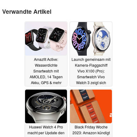
Verwandte Artikel
Amazfit Active:
Launch gemeinsam mit
Wasserdichte
Kamera-Flaggschiff
Smartwatch mit
Vivo X100 (Pro):
AMOLED, 14 Tagen
Smartwatch Vivo
Akku, GPS & mehr
Watch 3 zeigt sich
startet in Deutschland
vorab in zwei Designs
im Handel
03.11.2023
03.11.2023
Huawei Watch 4 Pro
Black Friday Woche
macht per Update den
2023: Amazon kündigt