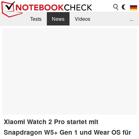
Tests
News
Videos
...
Benchmarks & Tech
Externe Tests
Kaufberatung
Deals
Suche
Jobs
Forum
Xiaomi Watch 2 Pro startet mit
Snapdragon W5+ Gen 1 und Wear OS für