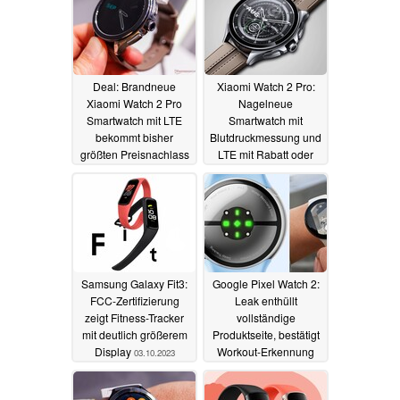
Deal: Brandneue
Xiaomi Watch 2 Pro:
Xiaomi Watch 2 Pro
Nagelneue
Smartwatch mit LTE
Smartwatch mit
bekommt bisher
Blutdruckmessung und
größten Preisnachlass
LTE mit Rabatt oder
Geschenk erhältlich
17.10.2023
10.10.2023
Samsung Galaxy Fit3:
Google Pixel Watch 2:
FCC-Zertifizierung
Leak enthüllt
zeigt Fitness-Tracker
vollständige
mit deutlich größerem
Produktseite, bestätigt
Display
Workout-Erkennung
03.10.2023
und Kamera-
Fernsteuerung