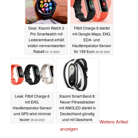
02.10.2023
Deal: Xiaomi Watch 2
Fitbit Charge 6 startet
Pro Smartwatch mit
mit Google Maps, EKG,
Lederarmband erhält
EDA- und
ersten nennenswerten
Hauttemperatur-Sensor
Rabatt
für 159 Euro
02.10.2023
28.09.2023
Leak: Fitbit Charge 6
Xiaomi Smart Band 8:
mit EKG,
Neuer Fitnesstracker
Hauttemperatur-Sensor
mit AMOLED startet in
und GPS wird minimal
Deutschland günstig
teurer
und mit Geschenk
28.09.2023
Weitere Artikel
26.09.2023
anzeigen