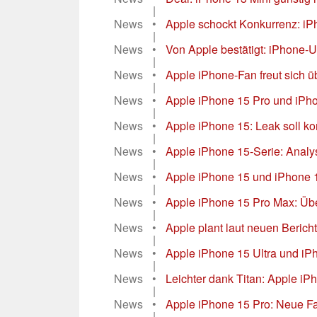
|
News
•
Apple schockt Konkurrenz: iPh
|
News
•
Von Apple bestätigt: iPhone-Up
|
News
•
Apple iPhone-Fan freut sich 
|
News
•
Apple iPhone 15 Pro und iPhon
|
News
•
Apple iPhone 15: Leak soll k
|
News
•
Apple iPhone 15-Serie: Analyseh
|
News
•
Apple iPhone 15 und iPhone 1
|
News
•
Apple iPhone 15 Pro Max: Über
|
News
•
Apple plant laut neuen Berich
|
News
•
Apple iPhone 15 Ultra und iPh
|
News
•
Leichter dank Titan: Apple iP
|
News
•
Apple iPhone 15 Pro: Neue Far
|