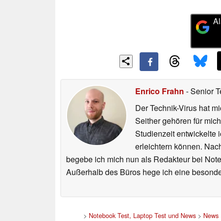
Al
Enrico Frahn
- Senior T
Der Technik-Virus hat mi
Seither gehören für mic
Studienzeit entwickelte 
erleichtern können. Nac
begebe ich mich nun als Redakteur bei Not
Außerhalb des Büros hege ich eine besonder
>
Notebook Test, Laptop Test und News
>
News