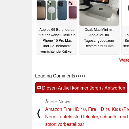
23.09.2023
Apples 69 Euro teures
Deal: Mac Mini mit
"Feingewebe"-Case für
Apple M2 im
Fo
iPhone 15 Pro Max
Tagesangebot zum
Sm
und Co. bekommt
Bestpreis
sel
21.09.2023
vernichtende Kritiken
21.09.2023
Weite
Loading Comments
Diesen Artikel kommentieren / Antworten
Ältere News
Amazon Fire HD 10, Fire HD 10 Kids (Pr
⟨
Neue Tablets sind leichter, schneller und
sofort vorbestellbar