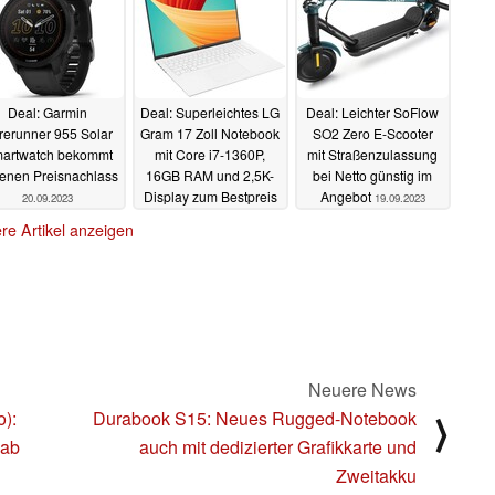
Deal: Garmin
Deal: Superleichtes LG
Deal: Leichter SoFlow
rerunner 955 Solar
Gram 17 Zoll Notebook
SO2 Zero E-Scooter
artwatch bekommt
mit Core i7-1360P,
mit Straßenzulassung
tenen Preisnachlass
16GB RAM und 2,5K-
bei Netto günstig im
Display zum Bestpreis
Angebot
20.09.2023
19.09.2023
erhältlich
20.09.2023
re Artikel anzeigen
Neuere News
o):
Durabook S15: Neues Rugged-Notebook
⟩
 ab
auch mit dedizierter Grafikkarte und
Zweitakku