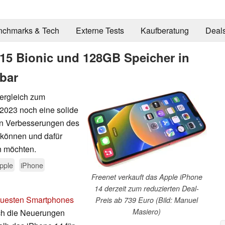
nchmarks & Tech
Externe Tests
Kaufberatung
Deal
A15 Bionic und 128GB Speicher in
lbar
Vergleich zum
 2023 noch eine solide
gen Verbesserungen des
n können und dafür
n möchten.
pple
iPhone
Freenet verkauft das Apple iPhone
14 derzeit zum reduzierten Deal-
uesten Smartphones
Preis ab 739 Euro (Bild: Manuel
Masiero)
 sich die Neuerungen