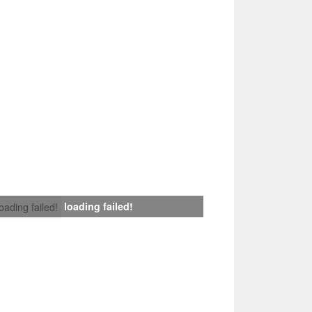
loading failed!
loading failed!