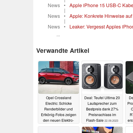
News
•
Apple iPhone 15 USB-C Kabel
|
News
•
Apple: Konkrete Hinweise auf
|
News
•
Leaker: Vergesst Apples iPhon
...
Verwandte Artikel
Opel Crossland
Deal: Teufel Ultima 20
De
Electric: Schicke
Lautsprecher zum
Pro
Renderbilder und
Bestpreis dank 27%
C
Erlkönig-Fotos zeigen
Preisnachlass im
R
den neuen Elektro-
Flash-Sale
ers
22.09.2023
SUV der
Rüsselsheimer