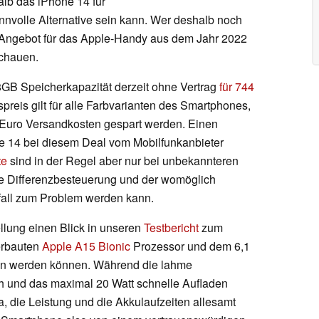
lb das iPhone 14 für
nnvolle Alternative sein kann. Wer deshalb noch
Angebot für das Apple-Handy aus dem Jahr 2022
schauen.
8GB Speicherkapazität derzeit ohne Vertrag
für 744
reis gilt für alle Farbvarianten des Smartphones,
5 Euro Versandkosten gespart werden. Einen
ne 14 bei diesem Deal vom Mobilfunkanbieter
te
sind in der Regel aber nur bei unbekannteren
ie Differenzbesteuerung und der womöglich
fall zum Problem werden kann.
llung einen Blick in unseren
Testbericht
zum
erbauten
Apple A15 Bionic
Prozessor und dem 6,1
en werden können. Während die lahme
ch und das maximal 20 Watt schnelle Aufladen
ra, die Leistung und die Akkulaufzeiten allesamt