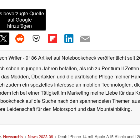
s bevorzugte Quelle
auf Google
hinzufügen
ech Writer
- 9186 Artikel auf Notebookcheck veröffentlicht
seit 
ch schon in jungen Jahren befallen, als ich zu Pentium II Zeite
h das Modden, Übertakten und die akribische Pflege meiner Ha
ich zudem ein spezielles Interesse an mobilen Technologien, di
hdem ich bei einer Tätigkeit im Marketing meine Liebe für das 
ebookcheck auf die Suche nach den spannendsten Themen aus d
e Leidenschaft für den Motorsport und das Mountainbiking.
>
Newsarchiv
>
News 2023-09
> Deal: iPhone 14 mit Apple A15 Bionic und 128