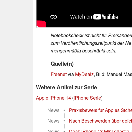
Notebookcheck ist nicht für Preisände
zum Veröffentlichungszeitpunkt der New
mengenmäßig beschränkt sein.
Quelle(n)
Freenet
via
MyDealz
, Bild: Manuel Ma
Weitere Artikel zur Serie
Apple iPhone 14
(
iPhone Serie
)
News
•
Praxisbeweis für Apples Sich
|
News
•
Nach Beschwerden über defekt
|
News
•
Deal: iPhone 13 Mini günstig i