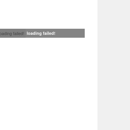
loading failed!
loading failed!