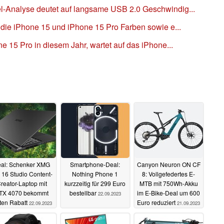
-Analyse deutet auf langsame USB 2.0 Geschwindig...
 die iPhone 15 und iPhone 15 Pro Farben sowie e...
e 15 Pro in diesem Jahr, wartet auf das iPhone...
al: Schenker XMG
Smartphone-Deal:
Canyon Neuron ON CF
 16 Studio Content-
Nothing Phone 1
8: Vollgefedertes E-
reator-Laptop mit
kurzzeitig für 299 Euro
MTB mit 750Wh-Akku
TX 4070 bekommt
bestellbar
im E-Bike-Deal um 600
22.09.2023
ten Rabatt
Euro reduziert
22.09.2023
21.09.2023