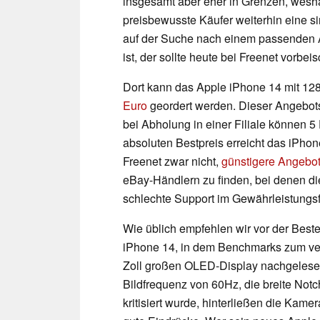
insgesamt aber eher in Grenzen, wesha
preisbewusste Käufer weiterhin eine si
auf der Suche nach einem passenden 
ist, der sollte heute bei Freenet vorbei
Dort kann das Apple iPhone 14 mit 12
Euro
geordert werden. Dieser Angebotsp
bei Abholung in einer Filiale können 
absoluten Bestpreis erreicht das iPho
Freenet zwar nicht,
günstigere Angebo
eBay-Händlern zu finden, bei denen d
schlechte Support im Gewährleistungs
Wie üblich empfehlen wir vor der Beste
iPhone 14, in dem Benchmarks zum v
Zoll großen OLED-Display nachgeles
Bildfrequenz von 60Hz, die breite Not
kritisiert wurde, hinterließen die Kame