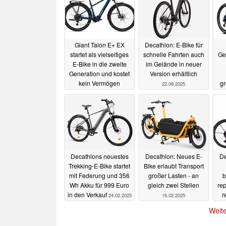
Giant Talon E+ EX
Decathlon: E-Bike für
startet als vielseitiges
schnelle Fahrten auch
Ge
E-Bike in die zweite
im Gelände in neuer
Generation und kostet
Version erhältlich
kein Vermögen
gr
22.09.2025
01.10.2025
g
Decathlons neuestes
Decathlon: Neues E-
De
Trekking-E-Bike startet
Bike erlaubt Transport
mit Federung und 356
großer Lasten - an
b
Wh Akku für 999 Euro
gleich zwei Stellen
re
in den Verkauf
r
24.02.2025
16.02.2025
Weite