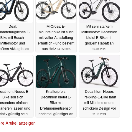
Deal:
M-Cross: E-
Mit sehr starkem
ländetaugliches E-
Mountainbike ist auch
Mittelmotor: Decathlon
Bike mit Bosch-
mit voller Ausstattung
bietet E-Bike mit
Mittelmotor und
erhältlich - und besteht
großem Rabatt an
oßem Akku gibt es
aus Holz
04.05.2025
24.04.2025
aktuell deutlich
ünstiger
09.06.2025
cathlon: Neues E-
Knallerpreis:
Decathlon: Neues
Bike soll sich
Decathlon bietet E-
Trekking-E-Bike fährt
esonders einfach
Bike mit
mit Mittelmotor und
parieren lassen und
Drehmomentsensor
schickem Design vor
elativ günstig sein
nochmal günstiger an
21.10.2024
05.02.2025
23.12.2024
re Artikel anzeigen