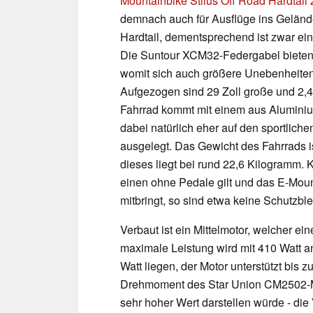
Mountainbike Stilus Off Road Hardtail 
demnach auch für Ausflüge ins Gelände
Hardtail, dementsprechend ist zwar ei
Die Suntour XCM32-Federgabel bieten 
womit sich auch größere Unebenheiten
Aufgezogen sind 29 Zoll große und 2,4
Fahrrad kommt mit einem aus Aluminiu
dabei natürlich eher auf den sportlich
ausgelegt. Das Gewicht des Fahrrads i
dieses liegt bei rund 22,6 Kilogramm
einen ohne Pedale gilt und das E-Mount
mitbringt, so sind etwa keine Schutzbl
Verbaut ist ein Mittelmotor, welcher ein
maximale Leistung wird mit 410 Watt a
Watt liegen, der Motor unterstützt bis 
Drehmoment des Star Union CM2502-M
sehr hoher Wert darstellen würde - die 