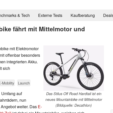
nchmarks & Tech
Externe Tests
Kaufberatung
Deal
ike fährt mit Mittelmotor und
nbike mit Elektromotor
mit offenbar besonders
n integrierten Akku.
t sich
-Mobility
Launch
n Umfang auf
Das Stilus Off Road Hardtail ist ein
neues Mountainbike mit Mittelmotor
ahrrädern, nun
(Bildquelle: Decathlon)
 Angebot weiter. Das
E-