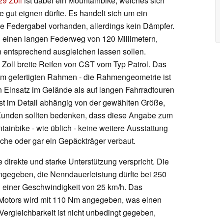
29 Zoll
ist dabei ein Mountainbike, welches sich
 gut eignen dürfte. Es handelt sich um ein
ne Federgabel vorhanden, allerdings kein Dämpfer.
einen langen Federweg von 120 Millimetern,
 entsprechend ausgleichen lassen sollen.
 Zoll breite Reifen von CST vom Typ Patrol. Das
m gefertigten Rahmen - die Rahmengeometrie ist
en Einsatz im Gelände als auf langen Fahrradtouren
st im Detail abhängig von der gewählten Größe,
. Kunden sollten bedenken, dass diese Angabe zum
ainbike - wie üblich - keine weitere Ausstattung
eche oder gar ein Gepäckträger verbaut.
e direkte und starke Unterstützung verspricht. Die
ngegeben, die Nenndauerleistung dürfte bei 250
zu einer Geschwindigkeit von 25 km/h. Das
otors wird mit 110 Nm angegeben, was einen
Vergleichbarkeit ist nicht unbedingt gegeben,