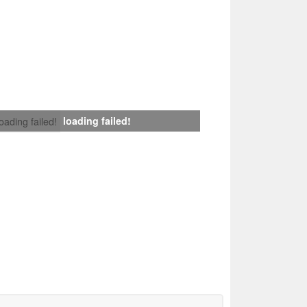
loading failed!
loading failed!