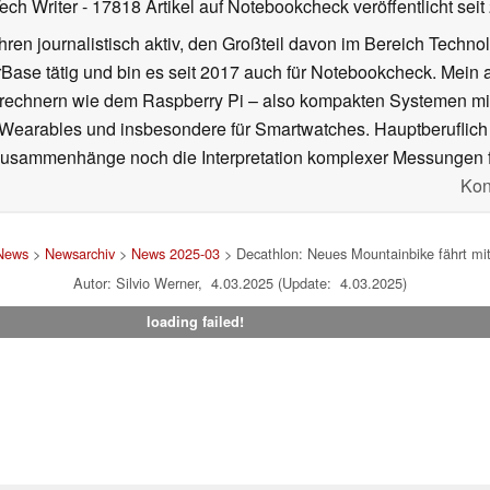
Tech Writer
- 17818 Artikel auf Notebookcheck veröffentlicht
seit
ahren journalistisch aktiv, den Großteil davon im Bereich Techn
se tätig und bin es seit 2017 auch für Notebookcheck. Mein ak
rechnern wie dem Raspberry Pi – also kompakten Systemen mit
n Wearables und insbesondere für Smartwatches. Hauptberuflich
Zusammenhänge noch die Interpretation komplexer Messungen f
Kon
News
>
Newsarchiv
>
News 2025-03
> Decathlon: Neues Mountainbike fährt mi
Autor: Silvio Werner, 4.03.2025 (Update: 4.03.2025)
loading failed!