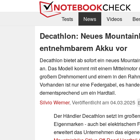
Tests
News
Videos
Be
Decathlon: Neues Mountainb
entnehmbarem Akku vor
Decathlon bietet ab sofort ein neues Mountai
an. Das Modell kommt mit einem Mittelmotor 
großem Drehmoment und einem in den Rahme
Vorhanden ist nur eine Federgabel, es handel
dementsprechend um ein Hardtail.
Silvio Werner
,
Veröffentlicht am
04.03.2025
E
Der Händler Decathlon setzt im große
Eigenmarken - auch bei elektrischem F
erweitert das Unternehmen das eigene