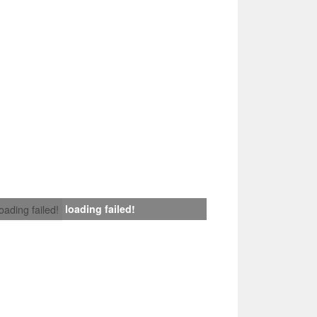
loading failed!
loading failed!