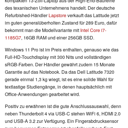
kompakten 13-Zoll-Laptop aus der High-End-Baureihe
des texanischen Unternehmens handelt. Der deutsche
Refurbished-Händler
Lapstore
verkauft das Latitude jetzt
im guten generalüberholten Zustand für 289 Euro, dafür
bekommt man die Modellvariante mit
Intel Core i7-
1185G7
, 16GB RAM und einer 256GB SSD.
Windows 11 Pro ist im Preis enthalten, genauso wie das
Full-HD-Touchdisplay mit 300 Nits und vollständigen
sRGB-Farben. Der Händler gewährt zudem 15 Monate
Garantie auf das Notebook. Da das Dell Latitude 7320
gerade einmal 1,3 kg wiegt, ist es eine solide Wahl für
textlastige Studiengänge, in denen hauptsächlich mit
Office-Anwendungen gearbeitet wird.
Positiv zu erwähnen ist die gute Anschlussauswahl, denn
neben Thunderbolt 4 via USB-C stehen WiFi 6, HDMI 2.0
und USB-A 3.2 zur Verfügung. Ein Fingerabdrucksensor