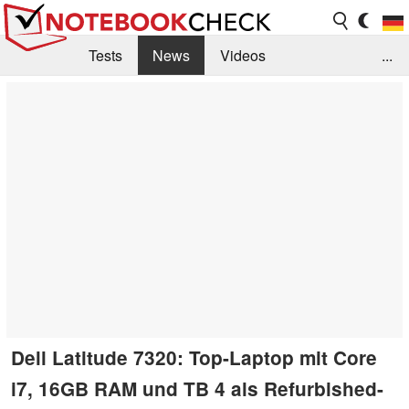
Tests
News
Videos
...
Benchmarks & Tech
Externe Tests
Kaufberatung
Deals
Suche
Jobs
Forum
Dell Latitude 7320: Top-Laptop mit Core
i7, 16GB RAM und TB 4 als Refurbished-