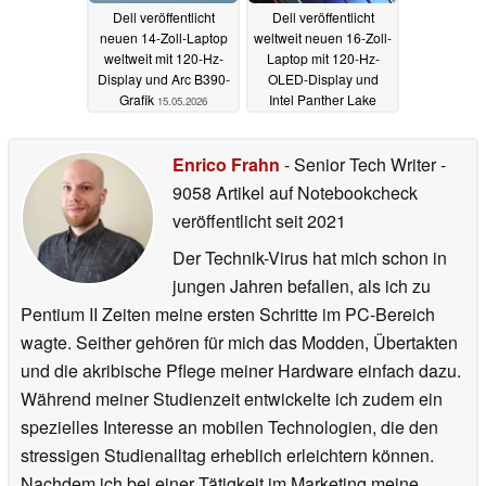
Dell veröffentlicht
Dell veröffentlicht
neuen 14-Zoll-Laptop
weltweit neuen 16-Zoll-
weltweit mit 120-Hz-
Laptop mit 120-Hz-
Display und Arc B390-
OLED-Display und
Grafik
Intel Panther Lake
15.05.2026
15.05.2026
Enrico Frahn
- Senior Tech Writer
-
9058 Artikel auf Notebookcheck
veröffentlicht
seit 2021
Der Technik-Virus hat mich schon in
jungen Jahren befallen, als ich zu
Pentium II Zeiten meine ersten Schritte im PC-Bereich
wagte. Seither gehören für mich das Modden, Übertakten
und die akribische Pflege meiner Hardware einfach dazu.
Während meiner Studienzeit entwickelte ich zudem ein
spezielles Interesse an mobilen Technologien, die den
stressigen Studienalltag erheblich erleichtern können.
Nachdem ich bei einer Tätigkeit im Marketing meine