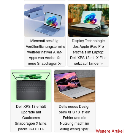
25.06.2024
Microsoft bestätigt
Display-Technologie
Veröffentlichungstermine
des Apple iPad Pro
weiterer nativer ARM-
erstmals im Laptop:
Apps von Adobe für
Dell XPS 13 mit X Elite
neue Snapdragon X-
setzt auf Tandem-
Series Notebooks
OLED-Panel
24.05.2024
22.06.2024
Dell XPS 13 erhält
Dells neues Design
Upgrade auf
beim XPS 13 ist ein
Qualcomm
Fehler und die
Snapdragon X Elite,
Nutzung macht im
packt 3K-OLED-
Alltag wenig Spaß
Weitere Artikel