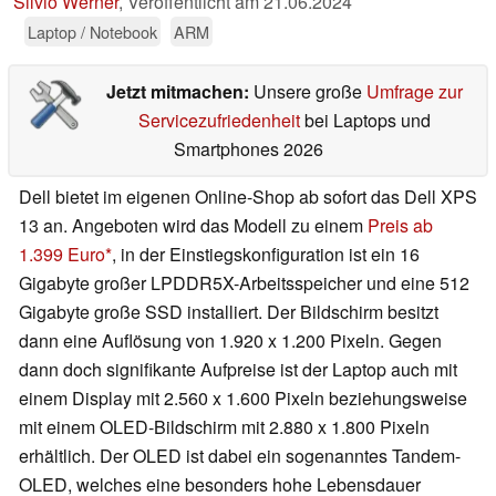
Silvio Werner
,
Veröffentlicht am
21.06.2024
Laptop / Notebook
ARM
Jetzt mitmachen:
Unsere große
Umfrage zur
Servicezufriedenheit
bei Laptops und
Smartphones 2026
Dell bietet im eigenen Online-Shop ab sofort das Dell XPS
13 an. Angeboten wird das Modell zu einem
Preis ab
1.399 Euro
, in der Einstiegskonfiguration ist ein 16
Gigabyte großer LPDDR5X-Arbeitsspeicher und eine 512
Gigabyte große SSD installiert. Der Bildschirm besitzt
dann eine Auflösung von 1.920 x 1.200 Pixeln. Gegen
dann doch signifikante Aufpreise ist der Laptop auch mit
einem Display mit 2.560 x 1.600 Pixeln beziehungsweise
mit einem OLED-Bildschirm mit 2.880 x 1.800 Pixeln
erhältlich. Der OLED ist dabei ein sogenanntes Tandem-
OLED, welches eine besonders hohe Lebensdauer