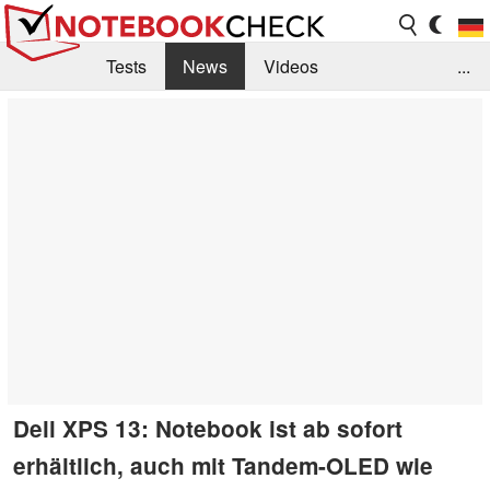
Tests
News
Videos
...
Benchmarks & Tech
Externe Tests
Kaufberatung
Deals
Suche
Jobs
Forum
Dell XPS 13: Notebook ist ab sofort
erhältlich, auch mit Tandem-OLED wie