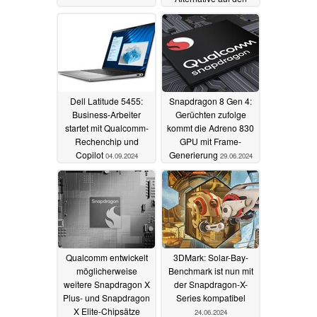
Markt
25.03.2026
Dell Latitude 5455:
Snapdragon 8 Gen 4:
Business-Arbeiter
Gerüchten zufolge
startet mit Qualcomm-
kommt die Adreno 830
Rechenchip und
GPU mit Frame-
Copilot
Generierung
04.09.2024
29.06.2024
Qualcomm entwickelt
3DMark: Solar-Bay-
möglicherweise
Benchmark ist nun mit
weitere Snapdragon X
der Snapdragon-X-
Plus- und Snapdragon
Series kompatibel
X Elite-Chipsätze
24.06.2024