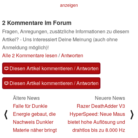
Display ins 1,17 kg
16.05.2024
anzeigen
leichte Gehäuse
20.05.2024
2 Kommentare im Forum
Fragen, Anregungen, zusätzliche Informationen zu diesem
Artikel? - Uns interessiert Deine Meinung (auch ohne
Anmeldung möglich)!
Alle 2 Kommentare lesen
/
Antworten
Diesen Artikel kommentieren / Antworten
Diesen Artikel kommentieren / Antworten
Ältere News
Neuere News
Falle für Dunkle
Razer DeathAdder V3
⟨
⟩
Energie gebaut, die
HyperSpeed: Neue Maus
Nachweis Dunkler
bietet hohe Auflösung und
Materie näher bringt
drahtlos bis zu 8.000 Hz