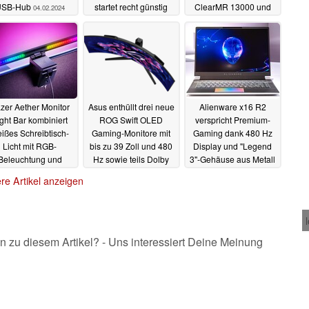
USB-Hub
startet recht günstig
ClearMR 13000 und
04.02.2024
einen KVM-Switch
29.01.2024
21.01.2024
zer Aether Monitor
Asus enthüllt drei neue
Alienware x16 R2
ght Bar kombiniert
ROG Swift OLED
verspricht Premium-
ißes Schreibtisch-
Gaming-Monitore mit
Gaming dank 480 Hz
Licht mit RGB-
bis zu 39 Zoll und 480
Display und "Legend
Beleuchtung und
Hz sowie teils Dolby
3"-Gehäuse aus Metall
Matter-Support
Vision
09.01.2024
09.01.2024
re Artikel anzeigen
09.01.2024
n zu diesem Artikel? - Uns interessiert Deine Meinung