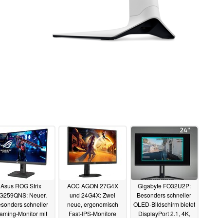
Asus ROG Strix
AOC AGON 27G4X
Gigabyte FO32U2P:
G259QNS: Neuer,
und 24G4X: Zwei
Besonders schneller
sonders schneller
neue, ergonomisch
OLED-Bildschirm bietet
aming-Monitor mit
Fast-IPS-Monitore
DisplayPort 2.1, 4K,