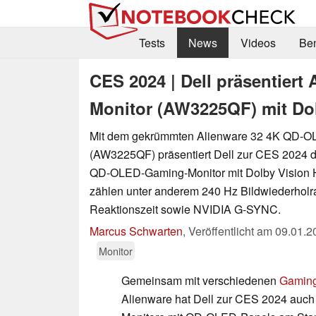
Tests
News
Videos
Be
CES 2024 | Dell präsentier
Monitor (AW3225QF) mit Dol
Mit dem gekrümmten Alienware 32 4K QD-O
(AW3225QF) präsentiert Dell zur CES 2024 d
QD-OLED-Gaming-Monitor mit Dolby Vision 
zählen unter anderem 240 Hz Bildwiederholra
Reaktionszeit sowie NVIDIA G-SYNC.
Marcus Schwarten
,
Veröffentlicht am
09.01.2
Monitor
Gemeinsam mit verschiedenen
Gaming
Alienware hat Dell zur CES 2024 auc