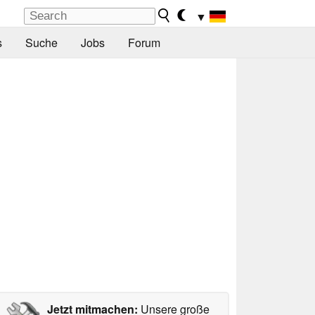
▼
s
Suche
Jobs
Forum
Jetzt mitmachen:
Unsere große