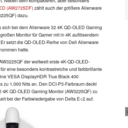
t. Neben dem kompakteren, aber besonders
LED (AW2725DF)
zählt auch der größere Alienware
225QF) dazu.
 es sich bei dem Alienware 32 4K QD-OLED Gaming
großen Monitor für Gamer mit in 4K auflösendem
 Er setzt die QD-OLED-Reihe von Dell Alienware
enommen hatte.
l AW3225QF der weltweit erste 4K-QD-OLED-
ür eine besonders kontrastreiche und farbbrillante
 eine VESA DisplayHDR True Black 400
 bis zu 1.000 Nits an. Den DCI-P3-Farbraum deckt
 32 4K QD-OLED Gaming Monitor (AW3225QF) zu
eit bei der Farbwiedergabe von Delta E<2 auf.