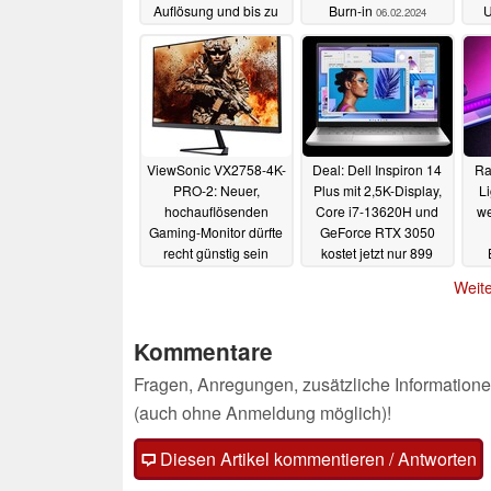
Auflösung und bis zu
Burn-in
06.02.2024
360 Hz ist ab sofort
erhältlich
12.09.2024
ViewSonic VX2758-4K-
Deal: Dell Inspiron 14
Ra
PRO-2: Neuer,
Plus mit 2,5K-Display,
Li
hochauflösenden
Core i7-13620H und
we
Gaming-Monitor dürfte
GeForce RTX 3050
recht günstig sein
kostet jetzt nur 899
Euro
20.01.2024
16.01.2024
Weite
Kommentare
Fragen, Anregungen, zusätzliche Informatione
(auch ohne Anmeldung möglich)!
Diesen Artikel kommentieren / Antworten