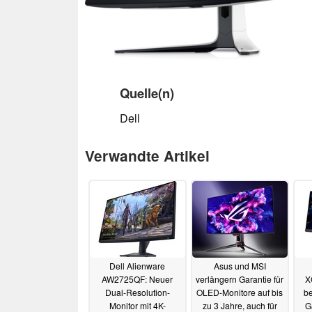
Quelle(n)
Dell
Verwandte Artikel
Dell Alienware
Asus und MSI
AW2725QF: Neuer
verlängern Garantie für
X
Dual-Resolution-
OLED-Monitore auf bis
be
Monitor mit 4K-
zu 3 Jahre, auch für
G