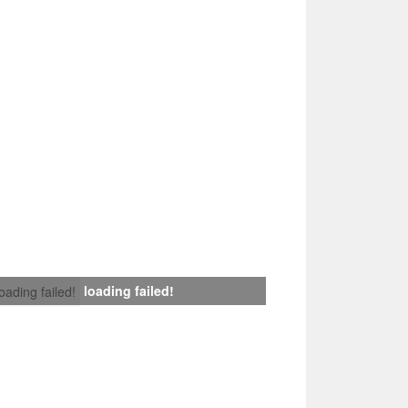
loading failed!
loading failed!