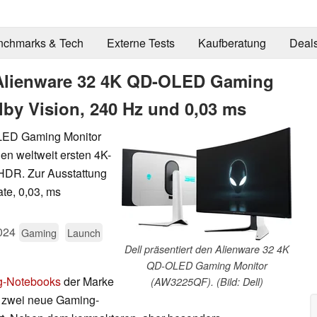
nchmarks & Tech
Externe Tests
Kaufberatung
Deal
t Alienware 32 4K QD-OLED Gaming
by Vision, 240 Hz und 0,03 ms
LED Gaming Monitor
en weltweit ersten 4K-
HDR. Zur Ausstattung
te, 0,03, ms
024
Gaming
Launch
Dell präsentiert den Alienware 32 4K
QD-OLED Gaming Monitor
-Notebooks
der Marke
(AW3225QF). (Bild: Dell)
h zwei neue Gaming-