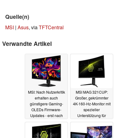
Quelle(n)
MSI
|
Asus
, via
TFTCentral
Verwandte Artikel
MSI: Nach Nutzerkritik
MSI MAG 321CUP:
erhalten auch
Großer, gekrümmter
günstigere Gaming-
4K-160-Hz-Monitor mit
OLEDs Firmware-
spezieller
Updates - erst nach
Unterstützung für
einem möglicherweise
PlayStation 5 und Co.
aufwendigen Update
17.03.2024
27.06.2024