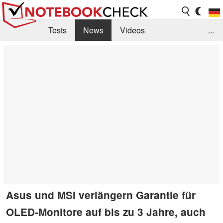
Tests
News
Videos
...
Benchmarks & Tech
Externe Tests
Kaufberatung
Deals
Suche
Jobs
Forum
Asus und MSI verlängern Garantie für
OLED-Monitore auf bis zu 3 Jahre, auch