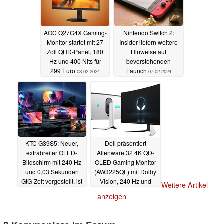
AOC Q27G4X Gaming-
Nintendo Switch 2:
Monitor startet mit 27
Insider liefern weitere
Zoll QHD-Panel, 180
Hinweise auf
Hz und 400 Nits für
bevorstehenden
299 Euro
Launch
08.02.2024
07.02.2024
KTC G39S5: Neuer,
Dell präsentiert
extrabreiter OLED-
Alienware 32 4K QD-
Bildschirm mit 240 Hz
OLED Gaming Monitor
und 0,03 Sekunden
(AW3225QF) mit Dolby
GtG-Zeit vorgestellt, ist
Vision, 240 Hz und
Weitere Artikel
sehr stark gekrümmt
0,03 ms
09.01.2024
anzeigen
11.01.2024