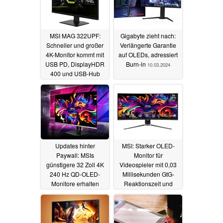
MSI MAG 322UPF:
Gigabyte zieht nach:
Schneller und großer
Verlängerte Garantie
4K-Monitor kommt mit
auf OLEDs, adressiert
USB PD, DisplayHDR
Burn-in
10.03.2024
400 und USB-Hub
15.03.2024
Updates hinter
MSI: Starker OLED-
Paywall: MSIs
Monitor für
günstigere 32 Zoll 4K
Videospieler mit 0,03
240 Hz QD-OLED-
Millisekunden GtG-
Monitore erhalten
Reaktionszeit und
keine Firmware-
KVM-Switch ist ab
Updates
sofort erhältlich
23.02.2024
16.02.2024