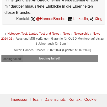
mir darüber hinaus tiefe Einblicke in die Eigenheiten
dieser Branche.
Kontakt:
@HannesBrecher
,
LinkedIn
,
Xing
>
Notebook Test, Laptop Test und News
>
News
>
Newsarchiv
>
News
2024-02
> Asus und MSI verlängern Garantie für OLED-Monitore auf bis zu
3 Jahre, auch für Burn-in
Autor: Hannes Brecher, 6.02.2024 (Update: 18.02.2026)
loading failed!
loading failed!
Impressum
|
Team
|
Datenschutz
|
Kontakt
|
Cookie
Einstellungen
| 31.07.2026 08:34