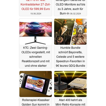
Kontraststarker 27-Zoll-
OLED-Monitore auf bis
OLED für 599,99 Euro
zu 3 Jahre, auch für
Burn-in
19.06.2024
06.02.2024
KTC: Zwei Gaming-
Humble Bundle
OLEDs vorgestellt, mit
schnürt Bayonetta,
schnellen
Celeste und 5 weitere
Reaktionszeit und mit
Speedrun-Favoriten in
und ohne starker
9€ teures GDQ-Bundle
Krümmung
20.01.2024
12.01.2024
Rollenspiel-Klassiker
Atari 400 kehrt als
Golden Sun kommt in
Mini-Retro-Konsole mit