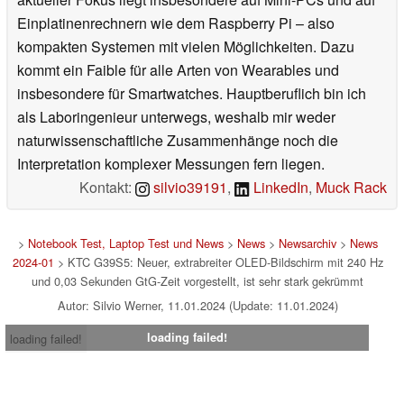
Einplatinenrechnern wie dem Raspberry Pi – also
kompakten Systemen mit vielen Möglichkeiten. Dazu
kommt ein Faible für alle Arten von Wearables und
insbesondere für Smartwatches. Hauptberuflich bin ich
als Laboringenieur unterwegs, weshalb mir weder
naturwissenschaftliche Zusammenhänge noch die
Interpretation komplexer Messungen fern liegen.
Kontakt:
silvio39191
,
LinkedIn
,
Muck Rack
>
Notebook Test, Laptop Test und News
>
News
>
Newsarchiv
>
News
2024-01
> KTC G39S5: Neuer, extrabreiter OLED-Bildschirm mit 240 Hz
und 0,03 Sekunden GtG-Zeit vorgestellt, ist sehr stark gekrümmt
Autor: Silvio Werner, 11.01.2024 (Update: 11.01.2024)
loading failed!
loading failed!