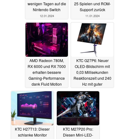
wenigen Tagen auf die
25 Spielen und ROM-
Nintendo Switch
Support zurück
12.01.2024
11.01.2024
AMD Radeon 780M,
KTC G27P6: Neuer
RX 6000 und RX 7000
OLED-Bildschirm mit
erhalten bessere
0,03 Millisekunden
Gaming-Performance
Reaktionszeit und 240
dank Fluid Motion
Hz mit guter
Frame Generation
Ausstattung ist ab
sofort erhältlich
11.01.2024
22.10.2023
KTC H27T13: Dieser
KTC M27P20 Pro:
schlanke Monitor
Diesen Mini-LED-