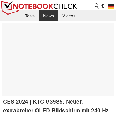
Tests
News
Videos
...
Benchmarks & Tech
Externe Tests
Kaufberatung
Deals
Suche
Jobs
Forum
CES 2024 | KTC G39S5: Neuer,
extrabreiter OLED-Bildschirm mit 240 Hz