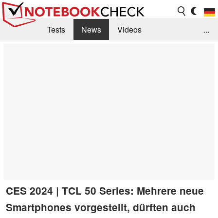
Tests
News
Videos
...
Benchmarks & Tech
Externe Tests
Kaufberatung
Deals
Suche
Jobs
Forum
CES 2024 | TCL 50 Series: Mehrere neue
Smartphones vorgestellt, dürften auch