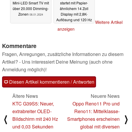
Mini-LED Smart TV mit
startet mit Papier-
über 20.000 Dimming-
ähnlichem 14 Zoll
Zonen
Display mit 2,8K-
08.01.2024
Auflösung und 120 Hz
Weitere Artikel
08.01.2024
anzeigen
Kommentare
Fragen, Anregungen, zusätzliche Informationen zu diesem
Artikel? - Uns interessiert Deine Meinung (auch ohne
Anmeldung möglich)!
Diesen Artikel kommentieren / Antworten
Ältere News
Neuere News
KTC G39S5: Neuer,
Oppo Reno11 Pro und
extrabreiter OLED-
Reno11: Mittelklasse-
⟨
⟩
Bildschirm mit 240 Hz
Smartphones erscheinen
und 0,03 Sekunden
global mit diversen