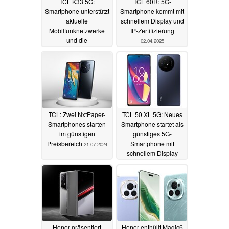
TCL K33 5G:
TCL 60R: 5G-
Smartphone unterstützt
Smartphone kommt mit
aktuelle
schnellem Display und
Mobilfunknetzwerke
IP-Zertifizierung
und die
02.04.2025
Speichererweiterung
12.08.2025
TCL: Zwei NxtPaper-
TCL 50 XL 5G: Neues
Smartphones starten
Smartphone startet als
im günstigen
günstiges 5G-
Preisbereich
Smartphone mit
21.07.2024
schnellem Display
03.05.2024
Honor präsentiert
Honor enthüllt Magic6