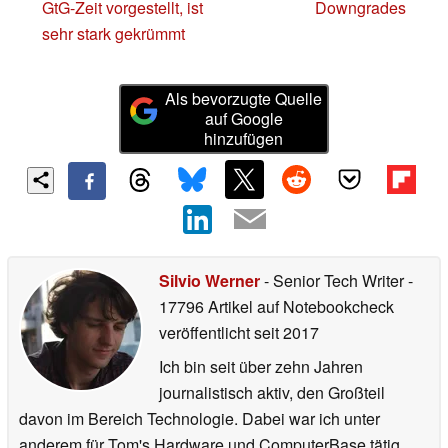
GtG-Zeit vorgestellt, ist
Downgrades
sehr stark gekrümmt
Als bevorzugte Quelle
auf Google
hinzufügen
Silvio Werner
- Senior Tech Writer
-
17796 Artikel auf Notebookcheck
veröffentlicht
seit 2017
Ich bin seit über zehn Jahren
journalistisch aktiv, den Großteil
davon im Bereich Technologie. Dabei war ich unter
anderem für Tom's Hardware und ComputerBase tätig