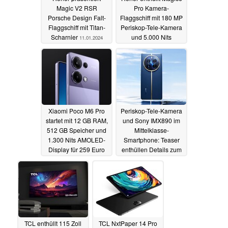
Magic V2 RSR
Pro Kamera-
Porsche Design Falt-
Flaggschiff mit 180 MP
Flaggschiff mit Titan-
Periskop-Tele-Kamera
Scharnier
und 5.000 Nits
11.01.2024
AMOLED-Display
11.01.2024
Xiaomi Poco M6 Pro
Periskop-Tele-Kamera
startet mit 12 GB RAM,
und Sony IMX890 im
512 GB Speicher und
Mittelklasse-
1.300 Nits AMOLED-
Smartphone: Teaser
Display für 259 Euro
enthüllen Details zum
Realme 12 Pro
11.01.2024
11.01.2024
TCL enthüllt 115 Zoll
TCL NxtPaper 14 Pro