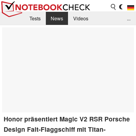
Tests
News
Videos
...
Benchmarks & Tech
Externe Tests
Kaufberatung
Deals
Suche
Jobs
Forum
Honor präsentiert Magic V2 RSR Porsche
Design Falt-Flaggschiff mit Titan-