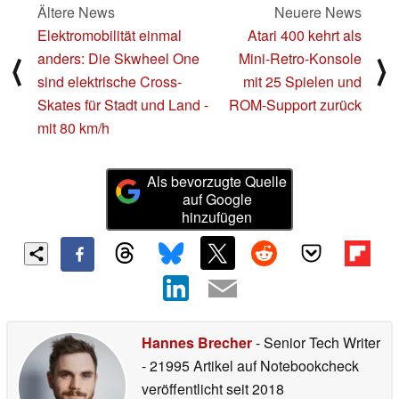
Ältere News
Neuere News
Elektromobilität einmal
Atari 400 kehrt als
anders: Die Skwheel One
Mini-Retro-Konsole
⟨
⟩
sind elektrische Cross-
mit 25 Spielen und
Skates für Stadt und Land -
ROM-Support zurück
mit 80 km/h
Als bevorzugte Quelle
auf Google
hinzufügen
Hannes Brecher
- Senior Tech Writer
- 21995 Artikel auf Notebookcheck
veröffentlicht
seit 2018