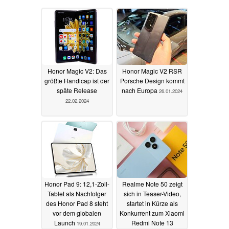
Honor Magic V2: Das
Honor Magic V2 RSR
größte Handicap ist der
Porsche Design kommt
späte Release
nach Europa
26.01.2024
22.02.2024
Honor Pad 9: 12,1-Zoll-
Realme Note 50 zeigt
Tablet als Nachfolger
sich in Teaser-Video,
des Honor Pad 8 steht
startet in Kürze als
vor dem globalen
Konkurrent zum Xiaomi
Launch
Redmi Note 13
19.01.2024