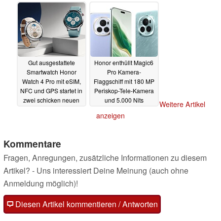
Mediensteuerung und
12.01.2024
Selfies
13.01.2024
Gut ausgestattete
Honor enthüllt Magic6
Smartwatch Honor
Pro Kamera-
Watch 4 Pro mit eSIM,
Flaggschiff mit 180 MP
NFC und GPS startet in
Periskop-Tele-Kamera
zwei schicken neuen
und 5.000 Nits
Weitere Artikel
Farben
AMOLED-Display
11.01.2024
anzeigen
11.01.2024
Kommentare
Fragen, Anregungen, zusätzliche Informationen zu diesem
Artikel? - Uns interessiert Deine Meinung (auch ohne
Anmeldung möglich)!
Diesen Artikel kommentieren / Antworten