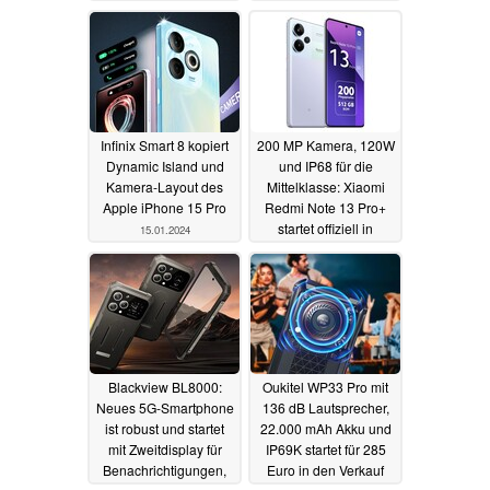
17.01.2024
Infinix Smart 8 kopiert
200 MP Kamera, 120W
Dynamic Island und
und IP68 für die
Kamera-Layout des
Mittelklasse: Xiaomi
Apple iPhone 15 Pro
Redmi Note 13 Pro+
startet offiziell in
15.01.2024
Deutschland
15.01.2024
Blackview BL8000:
Oukitel WP33 Pro mit
Neues 5G-Smartphone
136 dB Lautsprecher,
ist robust und startet
22.000 mAh Akku und
mit Zweitdisplay für
IP69K startet für 285
Benachrichtigungen,
Euro in den Verkauf