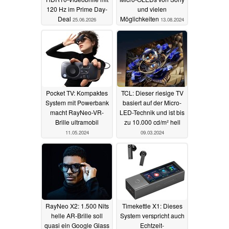
120 Hz im Prime Day-
und vielen
Deal
Möglichkeiten
25.06.2026
13.08.2024
Pocket TV: Kompaktes
TCL: Dieser riesige TV
System mit Powerbank
basiert auf der Micro-
macht RayNeo-VR-
LED-Technik und ist bis
Brille ultramobil
zu 10.000 cd/m² hell
11.05.2024
09.03.2024
RayNeo X2: 1.500 Nits
Timekettle X1: Dieses
helle AR-Brille soll
System verspricht auch
quasi ein Google Glass
Echtzeit-