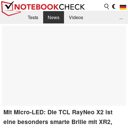
Tests
News
Videos
...
Benchmarks & Tech
Externe Tests
Kaufberatung
Deals
Suche
Jobs
Forum
Mit Micro-LED: Die TCL RayNeo X2 ist
eine besonders smarte Brille mit XR2,