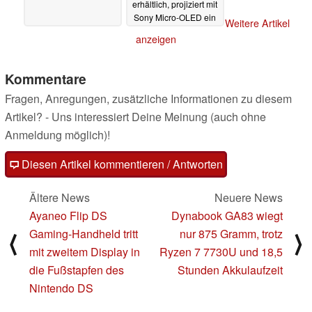
erhältlich, projiziert mit
Sony Micro-OLED ein
Weitere Artikel
großes Bild direkt vor
anzeigen
die Augen
09.11.2023
Kommentare
Fragen, Anregungen, zusätzliche Informationen zu diesem
Artikel? - Uns interessiert Deine Meinung (auch ohne
Anmeldung möglich)!
Diesen Artikel kommentieren / Antworten
Ältere News
Neuere News
Ayaneo Flip DS
Dynabook GA83 wiegt
Gaming-Handheld tritt
nur 875 Gramm, trotz
⟨
⟩
mit zweitem Display in
Ryzen 7 7730U und 18,5
die Fußstapfen des
Stunden Akkulaufzeit
Nintendo DS