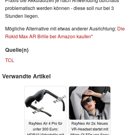
Praxis die Akkulaufzeit je nach Anwendung durchaus
problematisch werden können - diese soll nur bei 3
Stunden liegen.
Mögliche Alternative mit etwas anderer Ausrichtung:
Die
Rokid Max AR Brille bei Amazon kaufen
Quelle(n)
TCL
Verwandte Artikel
RayNeo Air 4 Pro für
RayNeo Air 2s: Neues
unter 300 Euro:
VR-Headset startet mit
HDR10-Videobrille mit
Micro-OLEDs von Sony