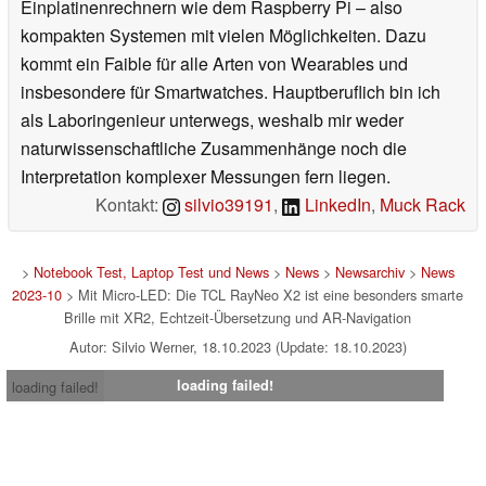
Einplatinenrechnern wie dem Raspberry Pi – also
kompakten Systemen mit vielen Möglichkeiten. Dazu
kommt ein Faible für alle Arten von Wearables und
insbesondere für Smartwatches. Hauptberuflich bin ich
als Laboringenieur unterwegs, weshalb mir weder
naturwissenschaftliche Zusammenhänge noch die
Interpretation komplexer Messungen fern liegen.
Kontakt:
silvio39191
,
LinkedIn
,
Muck Rack
>
Notebook Test, Laptop Test und News
>
News
>
Newsarchiv
>
News
2023-10
> Mit Micro-LED: Die TCL RayNeo X2 ist eine besonders smarte
Brille mit XR2, Echtzeit-Übersetzung und AR-Navigation
Autor: Silvio Werner, 18.10.2023 (Update: 18.10.2023)
loading failed!
loading failed!