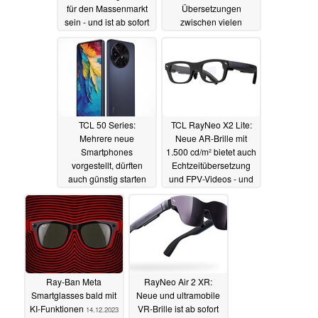
für den Massenmarkt
Übersetzungen
sein - und ist ab sofort
zwischen vielen
günstig bestellbar
Personen und in
zahlreichen
03.03.2024
Situationen
21.01.2024
TCL 50 Series:
TCL RayNeo X2 Lite:
Mehrere neue
Neue AR-Brille mit
Smartphones
1.500 cd/m² bietet auch
vorgestellt, dürften
Echtzeitübersetzung
auch günstig starten
und FPV-Videos - und
Farbdarstellung
11.01.2024
08.01.2024
Ray-Ban Meta
RayNeo Air 2 XR:
Smartglasses bald mit
Neue und ultramobile
KI-Funktionen
VR-Brille ist ab sofort
14.12.2023