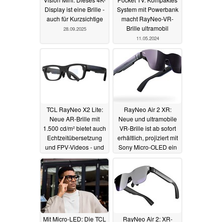
Display ist eine Brille -
System mit Powerbank
auch für Kurzsichtige
macht RayNeo-VR-
Brille ultramobil
28.09.2025
11.05.2024
TCL RayNeo X2 Lite:
RayNeo Air 2 XR:
Neue AR-Brille mit
Neue und ultramobile
1.500 cd/m² bietet auch
VR-Brille ist ab sofort
Echtzeitübersetzung
erhältlich, projiziert mit
und FPV-Videos - und
Sony Micro-OLED ein
Farbdarstellung
großes Bild direkt vor
die Augen
08.01.2024
09.11.2023
Mit Micro-LED: Die TCL
RayNeo Air 2: XR-