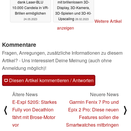
dank Laser-BLU
mit brillenlosem 3D-
10.000 Candela in VR-
Display, 3D-Kamera,
Brillen ermöglichen
3D-Spielen und 3D-KI-
Upscaling
24.05.2023
28.02.2023
Weitere Artikel
anzeigen
Kommentare
Fragen, Anregungen, zusätzliche Informationen zu diesem
Artikel? - Uns interessiert Deine Meinung (auch ohne
Anmeldung möglich)!
Diesen Artikel kommentieren / Antworten
Ältere News
Neuere News
E-Expl 520S: Starkes
Garmin Fenix 7 Pro und
⟨
⟩
Fully von Decathlon
Epix 2 Pro: Diese neuen
fährt mit Brose-Motor
Features sollen die
vor
Smartwatches mitbringen