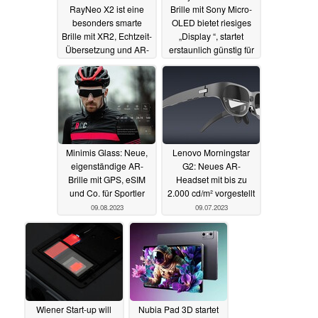
RayNeo X2 ist eine
Brille mit Sony Micro-
besonders smarte
OLED bietet riesiges
Brille mit XR2, Echtzeit-
„Display “, startet
Übersetzung und AR-
erstaunlich günstig für
Navigation
Gaming, Medien und
18.10.2023
Arbeit
14.10.2023
Minimis Glass: Neue,
Lenovo Morningstar
eigenständige AR-
G2: Neues AR-
Brille mit GPS, eSIM
Headset mit bis zu
und Co. für Sportler
2.000 cd/m² vorgestellt
09.08.2023
09.07.2023
Wiener Start-up will
Nubia Pad 3D startet