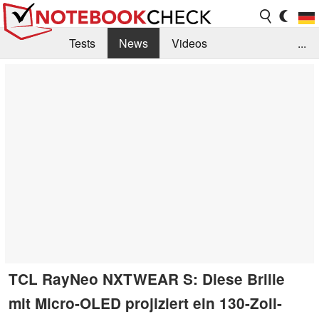
Tests
News
Videos
...
Benchmarks & Tech
Externe Tests
Kaufberatung
Deals
Suche
Jobs
Forum
TCL RayNeo NXTWEAR S: Diese Brille
mit Micro-OLED projiziert ein 130-Zoll-