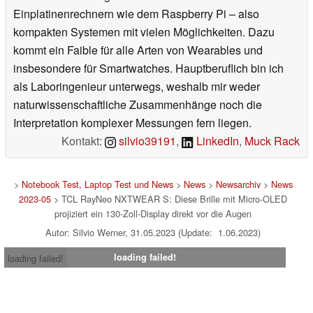
Einplatinenrechnern wie dem Raspberry Pi – also
kompakten Systemen mit vielen Möglichkeiten. Dazu
kommt ein Faible für alle Arten von Wearables und
insbesondere für Smartwatches. Hauptberuflich bin ich
als Laboringenieur unterwegs, weshalb mir weder
naturwissenschaftliche Zusammenhänge noch die
Interpretation komplexer Messungen fern liegen.
Kontakt:
silvio39191
,
LinkedIn
,
Muck Rack
>
Notebook Test, Laptop Test und News
>
News
>
Newsarchiv
>
News
2023-05
> TCL RayNeo NXTWEAR S: Diese Brille mit Micro-OLED
projiziert ein 130-Zoll-Display direkt vor die Augen
Autor: Silvio Werner, 31.05.2023 (Update: 1.06.2023)
loading failed!
loading failed!