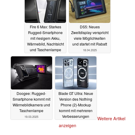
Fire 6 Max: Starkes
DS5: Neues
Rugged-Smartphone
Zweitdisplay verspricht
mit riesigem Akku,
viele Möglichkeiten
Wärmebild, Nachtsicht
und startet mit Rabatt
und Taschenlampe
18.04.2025
startet auf Amazon
18.04.2025
Doogee: Rugged-
Blade GT Ultra: Neue
Smartphone kommt mit
Version des Nothing
Wärmebildkamera und
Phone (2)-Mockup
Taschenlampe
kommt mit mehreren
Verbesserungen
19.03.2025
Weitere Artikel
19.02.2025
anzeigen