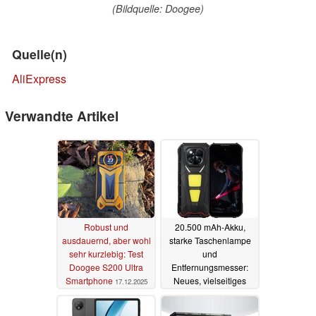
(Bildquelle: Doogee)
Quelle(n)
AliExpress
Verwandte Artikel
Robust und
20.500 mAh-Akku,
ausdauernd, aber wohl
starke Taschenlampe
sehr kurzlebig: Test
und
Doogee S200 Ultra
Entfernungsmesser:
Smartphone
Neues, vielseitiges
17.12.2025
Smartphone ist robust
02.12.2025