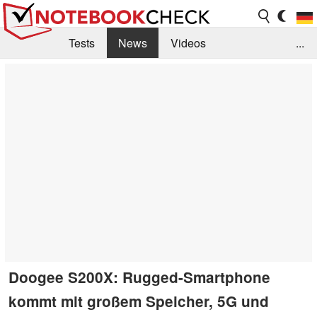
Tests
News
Videos
...
Benchmarks & Tech
Externe Tests
Kaufberatung
Deals
Suche
Jobs
Forum
Doogee S200X: Rugged-Smartphone
kommt mit großem Speicher, 5G und