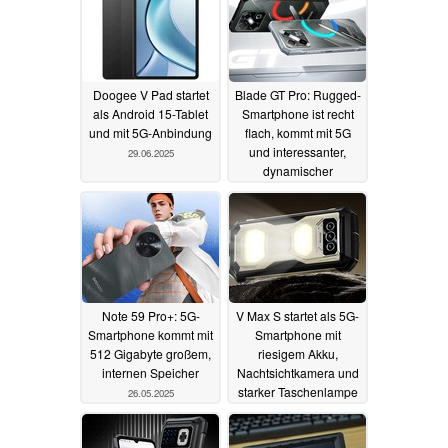
Doogee V Pad startet
Blade GT Pro: Rugged-
als Android 15-Tablet
Smartphone ist recht
und mit 5G-Anbindung
flach, kommt mit 5G
und interessanter,
29.06.2025
dynamischer
Beleuchtung
25.06.2025
Note 59 Pro+: 5G-
V Max S startet als 5G-
Smartphone kommt mit
Smartphone mit
512 Gigabyte großem,
riesigem Akku,
internen Speicher
Nachtsichtkamera und
starker Taschenlampe
26.05.2025
09.05.2025