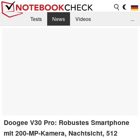
Tests
News
Videos
...
Benchmarks & Tech
Externe Tests
Kaufberatung
Deals
Suche
Jobs
Forum
Doogee V30 Pro: Robustes Smartphone
mit 200-MP-Kamera, Nachtsicht, 512