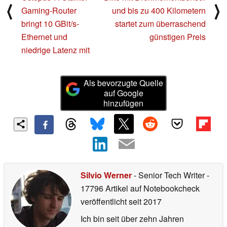
⟨
⟩
Gaming-Router
und bis zu 400 Kilometern
bringt 10 GBit/s-
startet zum überraschend
Ethernet und
günstigen Preis
niedrige Latenz mit
Als bevorzugte Quelle
auf Google
hinzufügen
Silvio Werner
- Senior Tech Writer
-
17796 Artikel auf Notebookcheck
veröffentlicht
seit 2017
Ich bin seit über zehn Jahren