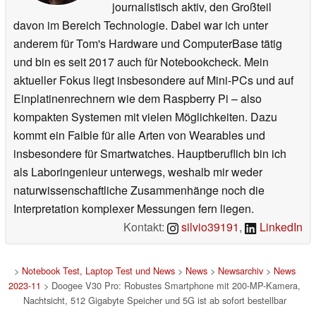
journalistisch aktiv, den Großteil
davon im Bereich Technologie. Dabei war ich unter
anderem für Tom's Hardware und ComputerBase tätig
und bin es seit 2017 auch für Notebookcheck. Mein
aktueller Fokus liegt insbesondere auf Mini-PCs und auf
Einplatinenrechnern wie dem Raspberry Pi – also
kompakten Systemen mit vielen Möglichkeiten. Dazu
kommt ein Faible für alle Arten von Wearables und
insbesondere für Smartwatches. Hauptberuflich bin ich
als Laboringenieur unterwegs, weshalb mir weder
naturwissenschaftliche Zusammenhänge noch die
Interpretation komplexer Messungen fern liegen.
Kontakt:
silvio39191
,
LinkedIn
>
Notebook Test, Laptop Test und News
>
News
>
Newsarchiv
>
News
2023-11
> Doogee V30 Pro: Robustes Smartphone mit 200-MP-Kamera,
Nachtsicht, 512 Gigabyte Speicher und 5G ist ab sofort bestellbar