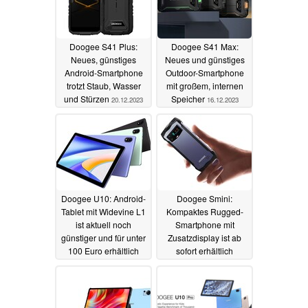
Doogee S41 Plus:
Doogee S41 Max:
Neues, günstiges
Neues und günstiges
Android-Smartphone
Outdoor-Smartphone
trotzt Staub, Wasser
mit großem, internen
und Stürzen
Speicher
20.12.2023
16.12.2023
Doogee U10: Android-
Doogee Smini:
Tablet mit Widevine L1
Kompaktes Rugged-
ist aktuell noch
Smartphone mit
günstiger und für unter
Zusatzdisplay ist ab
100 Euro erhältlich
sofort erhältlich
21.11.2023
18.11.2023