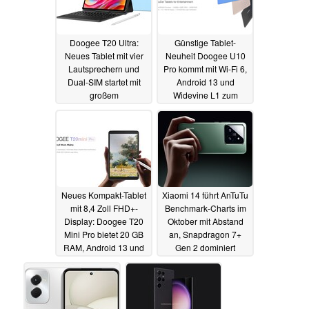
Doogee T20 Ultra:
Günstige Tablet-
Neues Tablet mit vier
Neuheit Doogee U10
Lautsprechern und
Pro kommt mit Wi-Fi 6,
Dual-SIM startet mit
Android 13 und
großem
Widevine L1 zum
Arbeitsspeicher
aktuell reduzierten
Preis
15.11.2023
15.11.2023
Neues Kompakt-Tablet
Xiaomi 14 führt AnTuTu
mit 8,4 Zoll FHD+-
Benchmark-Charts im
Display: Doogee T20
Oktober mit Abstand
Mini Pro bietet 20 GB
an, Snapdragon 7+
RAM, Android 13 und
Gen 2 dominiert
Widevine L1
Mittelklasse
13.11.2023
02.11.2023