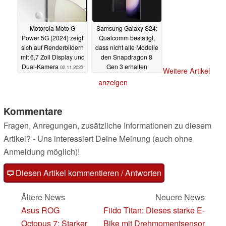
Motorola Moto G
Samsung Galaxy S24:
Power 5G (2024) zeigt
Qualcomm bestätigt,
sich auf Renderbildern
dass nicht alle Modelle
mit 6,7 Zoll Display und
den Snapdragon 8
Dual-Kamera
Gen 3 erhalten
02.11.2023
Weitere Artikel
02.11.2023
anzeigen
Kommentare
Fragen, Anregungen, zusätzliche Informationen zu diesem
Artikel? - Uns interessiert Deine Meinung (auch ohne
Anmeldung möglich)!
Diesen Artikel kommentieren / Antworten
Ältere News
Neuere News
Asus ROG
Fiido Titan: Dieses starke E-
Octopus 7: Starker
Bike mit Drehmomentsensor