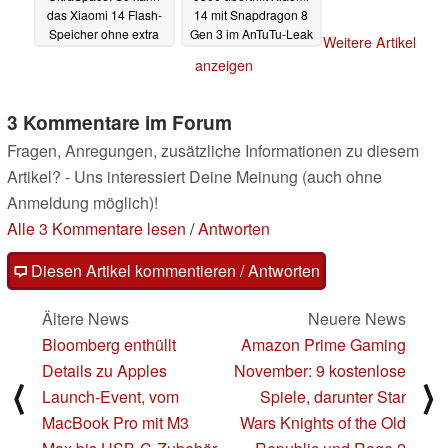
das Xiaomi 14 Flash-
14 mit Snapdragon 8
Speicher ohne extra
Gen 3 im AnTuTu-Leak
Weitere Artikel
Hardware erweitern
um Längen
30.10.2023
anzeigen
30.10.2023
3 Kommentare im Forum
Fragen, Anregungen, zusätzliche Informationen zu diesem
Artikel? - Uns interessiert Deine Meinung (auch ohne
Anmeldung möglich)!
Alle 3 Kommentare lesen
/
Antworten
Diesen Artikel kommentieren / Antworten
Ältere News
Neuere News
Bloomberg enthüllt
Amazon Prime Gaming
Details zu Apples
November: 9 kostenlose
⟨
⟩
Launch-Event, vom
Spiele, darunter Star
MacBook Pro mit M3
Wars Knights of the Old