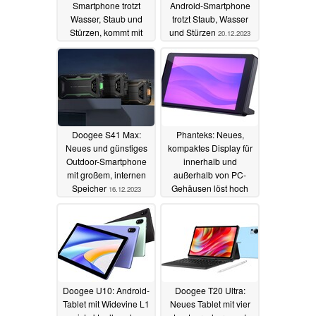
Smartphone trotzt
Android-Smartphone
Wasser, Staub und
trotzt Staub, Wasser
Stürzen, kommt mit
und Stürzen
20.12.2023
großer LED und
Entfernungsmesser
06.01.2024
Doogee S41 Max:
Phanteks: Neues,
Neues und günstiges
kompaktes Display für
Outdoor-Smartphone
innerhalb und
mit großem, internen
außerhalb von PC-
Speicher
Gehäusen löst hoch
16.12.2023
auf und ist vielseitig
einsetzbar
07.12.2023
Doogee U10: Android-
Doogee T20 Ultra:
Tablet mit Widevine L1
Neues Tablet mit vier