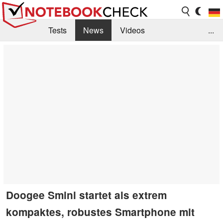
Tests
News
Videos
...
Benchmarks & Tech
Externe Tests
Kaufberatung
Deals
Suche
Jobs
Forum
Doogee Smini startet als extrem
kompaktes, robustes Smartphone mit