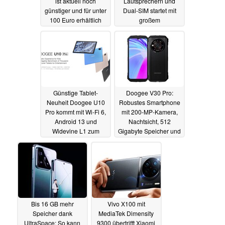
ist aktuell noch
Lautsprechern und
günstiger und für unter
Dual-SIM startet mit
100 Euro erhältlich
großem
Arbeitsspeicher
21.11.2023
15.11.2023
Günstige Tablet-
Doogee V30 Pro:
Neuheit Doogee U10
Robustes Smartphone
Pro kommt mit Wi-Fi 6,
mit 200-MP-Kamera,
Android 13 und
Nachtsicht, 512
Widevine L1 zum
Gigabyte Speicher und
aktuell reduzierten
5G ist ab sofort
Preis
bestellbar
15.11.2023
01.11.2023
Bis 16 GB mehr
Vivo X100 mit
Speicher dank
MediaTek Dimensity
UltraSpace: So kann
9300 übertrifft Xiaomi