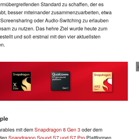
ormübergreifenden Standard zu schaffen, der es
bt, besser miteinander zusammenzuarbeiten, etwa
Screensharing oder Audio-Switching zu erlauben
insam zu nutzen. Das hehre Ziel wurde heute zum
tellt und soll erstmal mit den vier aktuellsten
en.
ple
arables mit dem
Snapdragon 8 Gen 3
oder dem
 den
Snapdragon Sound S7 und S7 Pro
Plattformen