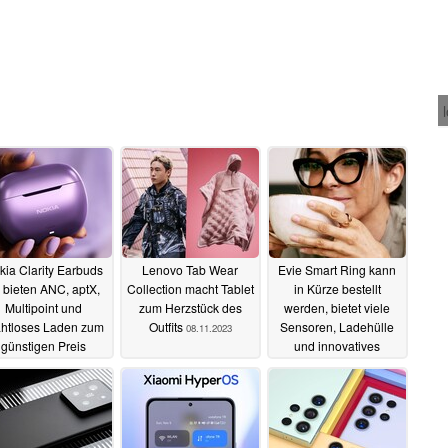
kia Clarity Earbuds
Lenovo Tab Wear
Evie Smart Ring kann
 bieten ANC, aptX,
Collection macht Tablet
in Kürze bestellt
Multipoint und
zum Herzstück des
werden, bietet viele
ahtloses Laden zum
Outfits
Sensoren, Ladehülle
08.11.2023
günstigen Preis
und innovatives
Design für 255 Euro
10.11.2023
07.11.2023