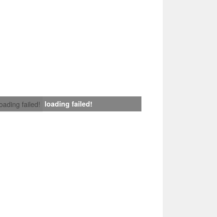
loading failed!
loading failed!