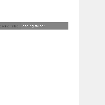
loading failed!
loading failed!