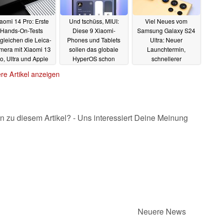
aomi 14 Pro: Erste
Und tschüss, MIUI:
Viel Neues vom
Hands-On-Tests
Diese 9 Xiaomi-
Samsung Galaxy S24
gleichen die Leica-
Phones und Tablets
Ultra: Neuer
mera mit Xiaomi 13
sollen das globale
Launchtermin,
o, Ultra und Apple
HyperOS schon
schnellerer
Phone 15 Pro Max
Anfang 2024 erhalten
Snapdragon 8 Gen 3
re Artikel anzeigen
und bunte
05.11.2023
05.11.2023
Renderbilder
05.11.2023
n zu diesem Artikel? - Uns interessiert Deine Meinung
Neuere News