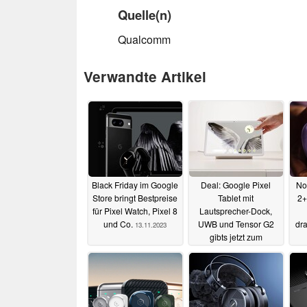
Quelle(n)
Qualcomm
Verwandte Artikel
Black Friday im Google
Deal: Google Pixel
No
Store bringt Bestpreise
Tablet mit
2+
für Pixel Watch, Pixel 8
Lautsprecher-Dock,
und Co.
UWB und Tensor G2
dr
13.11.2023
gibts jetzt zum
Bestpreis
13.11.2023