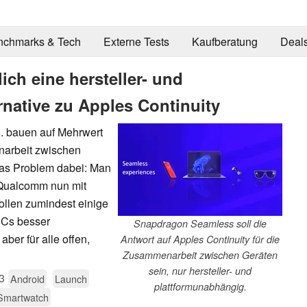
nchmarks & Tech
Externe Tests
Kaufberatung
Deal
ch eine hersteller- und
rnative zu Apples Continuity
. bauen auf Mehrwert
narbeit zwischen
Das Problem dabei: Man
 Qualcomm nun mit
ollen zumindest einige
PCs besser
Snapdragon Seamless soll die
ber für alle offen,
Antwort auf Apples Continuity für die
Zusammenarbeit zwischen Geräten
sein, nur hersteller- und
3
Android
Launch
plattformunabhängig.
Smartwatch