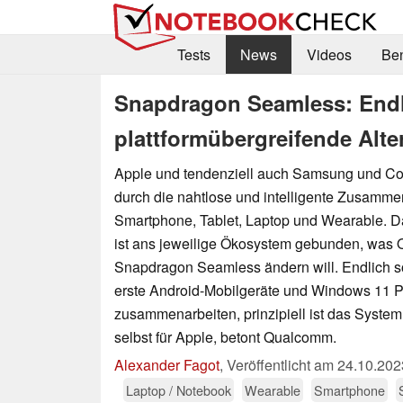
Tests
News
Videos
Be
Snapdragon Seamless: Endli
plattformübergreifende Alte
Apple und tendenziell auch Samsung und Co
durch die nahtlose und intelligente Zusamme
Smartphone, Tablet, Laptop und Wearable. 
ist ans jeweilige Ökosystem gebunden, was
Snapdragon Seamless ändern will. Endlich s
erste Android-Mobilgeräte und Windows 11 
zusammenarbeiten, prinzipiell ist das System a
selbst für Apple, betont Qualcomm.
Alexander Fagot
,
Veröffentlicht am
24.10.202
Laptop / Notebook
Wearable
Smartphone