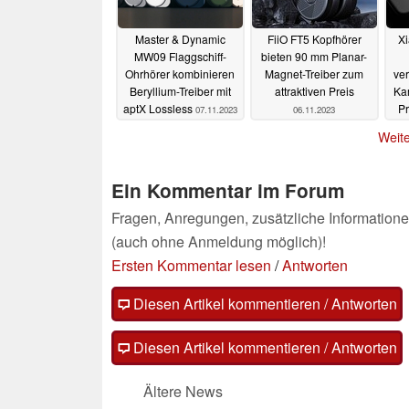
Master & Dynamic
FiiO FT5 Kopfhörer
Xi
MW09 Flaggschiff-
bieten 90 mm Planar-
Ohrhörer kombinieren
Magnet-Treiber zum
ver
Beryllium-Treiber mit
attraktiven Preis
Ka
aptX Lossless
Pr
07.11.2023
06.11.2023
i
Weite
Ein Kommentar im Forum
Fragen, Anregungen, zusätzliche Informatione
(auch ohne Anmeldung möglich)!
Ersten Kommentar lesen
/
Antworten
Diesen Artikel kommentieren / Antworten
Diesen Artikel kommentieren / Antworten
Ältere News