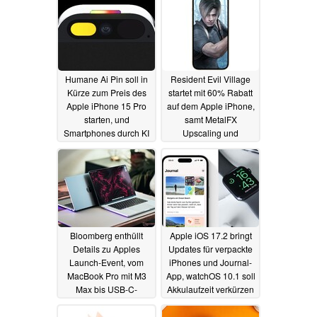
Humane Ai Pin soll in
Resident Evil Village
Kürze zum Preis des
startet mit 60% Rabatt
Apple iPhone 15 Pro
auf dem Apple iPhone,
starten, und
samt MetalFX
Smartphones durch KI
Upscaling und
ersetzen
einstellbarer Auflösung
30.10.2023
30.10.2023
Bloomberg enthüllt
Apple iOS 17.2 bringt
Details zu Apples
Updates für verpackte
Launch-Event, vom
iPhones und Journal-
MacBook Pro mit M3
App, watchOS 10.1 soll
Max bis USB-C-
Akkulaufzeit verkürzen
Zubehör
27.10.2023
27.10.2023