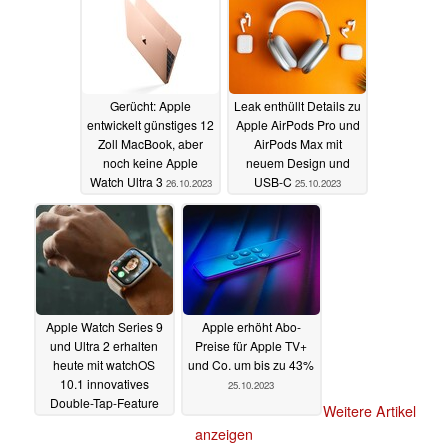
Gerücht: Apple
Leak enthüllt Details zu
entwickelt günstiges 12
Apple AirPods Pro und
Zoll MacBook, aber
AirPods Max mit
noch keine Apple
neuem Design und
Watch Ultra 3
USB-C
26.10.2023
25.10.2023
Apple Watch Series 9
Apple erhöht Abo-
und Ultra 2 erhalten
Preise für Apple TV+
heute mit watchOS
und Co. um bis zu 43%
10.1 innovatives
25.10.2023
Double-Tap-Feature
Weitere Artikel
25.10.2023
anzeigen