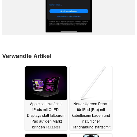
Verwandte Artikel
Apple soll zunächst
Neuer Ugreen Pencil
iPads mit OLED-
für iPad (Pro) mit
Displays statt faltbarem
kabellosem Laden und
iPad auf den Markt
natürlicher
bringen
Handhabung startet mit
15.12.2023
sattem Rabatt
07.11.2023