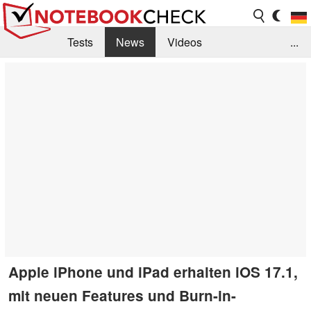
Tests
News
Videos
...
Benchmarks & Tech
Externe Tests
Kaufberatung
Deals
Suche
Jobs
Forum
Apple iPhone und iPad erhalten iOS 17.1,
mit neuen Features und Burn-in-