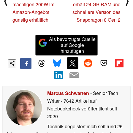
⟨
⟩
mächtigen 200W im
erhält 24 GB RAM und
Amazon-Angebot
schnellere Version des
günstig erhältlich
Snapdragon 8 Gen 2
Als bevorzugte Quelle
auf Google
hinzufügen
Marcus Schwarten
- Senior Tech
Writer
- 7642 Artikel auf
Notebookcheck veröffentlicht
seit
2020
Technik begeistert mich seit rund 25