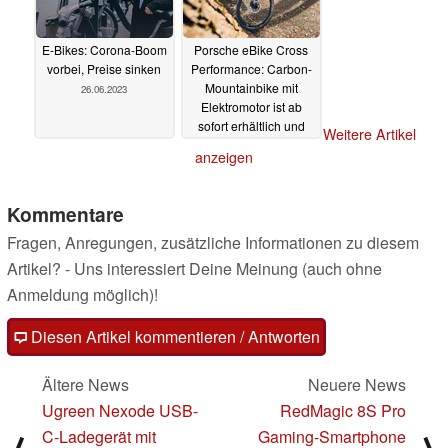
E-Bikes: Corona-Boom
Porsche eBike Cross
vorbei, Preise sinken
Performance: Carbon-
Mountainbike mit
26.06.2023
Elektromotor ist ab
sofort erhältlich und
Weitere Artikel
kann automatisch
anzeigen
schalten
26.06.2023
Kommentare
Fragen, Anregungen, zusätzliche Informationen zu diesem
Artikel? - Uns interessiert Deine Meinung (auch ohne
Anmeldung möglich)!
Diesen Artikel kommentieren / Antworten
Ältere News
Neuere News
Ugreen Nexode USB-
RedMagic 8S Pro
C-Ladegerät mit
Gaming-Smartphone