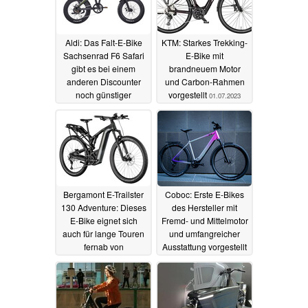
Aldi: Das Falt-E-Bike
KTM: Starkes Trekking-
Sachsenrad F6 Safari
E-Bike mit
gibt es bei einem
brandneuem Motor
anderen Discounter
und Carbon-Rahmen
noch günstiger
vorgestellt
01.07.2023
01.07.2023
Bergamont E-Trailster
Coboc: Erste E-Bikes
130 Adventure: Dieses
des Hersteller mit
E-Bike eignet sich
Fremd- und Mittelmotor
auch für lange Touren
und umfangreicher
fernab von
Ausstattung vorgestellt
ausgefahrenen Wegen
27.06.2023
29.06.2023