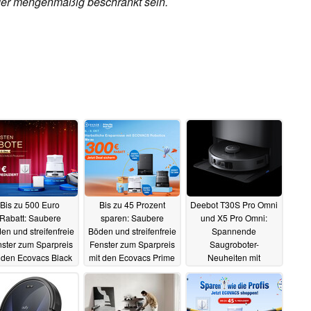
 oder mengenmäßig beschränkt sein.
Bis zu 500 Euro
Bis zu 45 Prozent
Deebot T30S Pro Omni
Rabatt: Saubere
sparen: Saubere
und X5 Pro Omni:
en und streifenfreie
Böden und streifenfreie
Spannende
ster zum Sparpreis
Fenster zum Sparpreis
Saugroboter-
 den Ecovacs Black
mit den Ecovacs Prime
Neuheiten mit
Friday Deals (Ad)
Day Angeboten (Ad)
innovativen Funktionen
(Ad)
21.11.2024
08.10.2024
01.10.2024