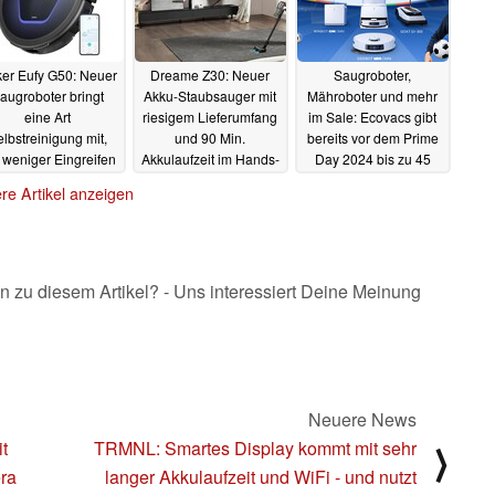
er Eufy G50: Neuer
Dreame Z30: Neuer
Saugroboter,
augroboter bringt
Akku-Staubsauger mit
Mähroboter und mehr
eine Art
riesigem Lieferumfang
im Sale: Ecovacs gibt
lbstreinigung mit,
und 90 Min.
bereits vor dem Prime
 weniger Eingreifen
Akkulaufzeit im Hands-
Day 2024 bis zu 45
ordern soll
on
Prozent Rabatt (Ad)
11.07.2024
10.07.2024
re Artikel anzeigen
09.07.2024
n zu diesem Artikel? - Uns interessiert Deine Meinung
Neuere News
t
TRMNL: Smartes Display kommt mit sehr
⟩
ra
langer Akkulaufzeit und WiFi - und nutzt