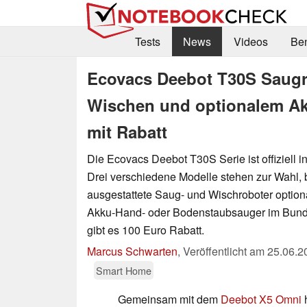
Tests
News
Videos
Be
Ecovacs Deebot T30S Saugr
Wischen und optionalem Ak
mit Rabatt
Die Ecovacs Deebot T30S Serie ist offiziell in
Drei verschiedene Modelle stehen zur Wahl, 
ausgestattete Saug- und Wischroboter option
Akku-Hand- oder Bodenstaubsauger im Bund
gibt es 100 Euro Rabatt.
Marcus Schwarten
,
Veröffentlicht am
25.06.2
Smart Home
Gemeinsam mit dem
Deebot X5 Omni
h