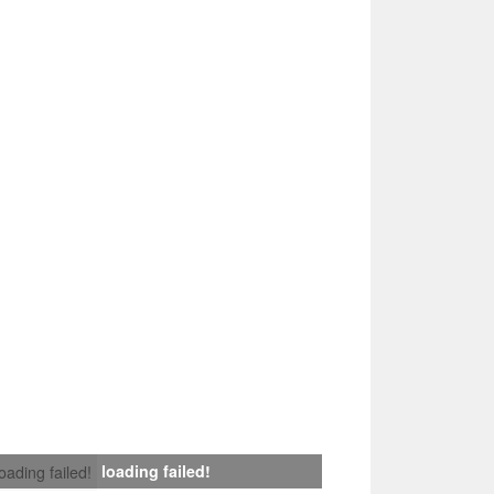
loading failed!
loading failed!