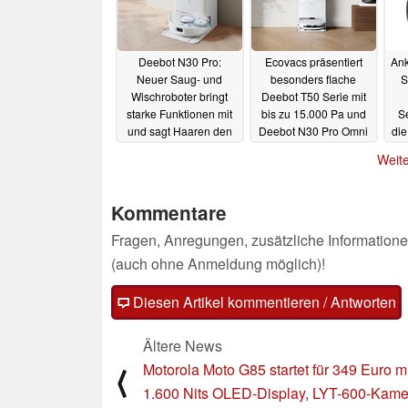
Deebot N30 Pro:
Ecovacs präsentiert
Ank
Neuer Saug- und
besonders flache
S
Wischroboter bringt
Deebot T50 Serie mit
starke Funktionen mit
bis zu 15.000 Pa und
Se
und sagt Haaren den
Deebot N30 Pro Omni
die
Kampf an
erf
29.09.2024
05.09.2024
Weite
Kommentare
Fragen, Anregungen, zusätzliche Informatione
(auch ohne Anmeldung möglich)!
Diesen Artikel kommentieren / Antworten
Ältere News
Motorola Moto G85 startet für 349 Euro mi
⟨
1.600 Nits OLED-Display, LYT-600-Kame