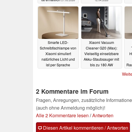
21.05.2026
12.04.2026
v
Smarte LED-
Xiaomi Vacuum
Schreibtischlampe von
Cleaner G20 (Max):
Xiaomi simuliert
Vielseitig einsetzbare
H
natürliches Licht und
Akku-Staubsauger mit
ist per Sprache
bis zu 180 AW
Rau
steuerbar
Saugleistung
mi
31.07.2024
Weite
vorgestellt
31.07.2024
2 Kommentare im Forum
Fragen, Anregungen, zusätzliche Informatione
(auch ohne Anmeldung möglich)!
Alle 2 Kommentare lesen
/
Antworten
Diesen Artikel kommentieren / Antworten