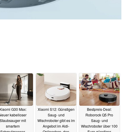
Xiaomi G30 Max:
Xiaomi S12: Günstigen
Bestpreis-Deal:
Neuer kabelloser
Saug- und
Roborock Q5 Pro
Staubsauger mit
Wischroboter gibt es im
Saug- und
smartem
Angebot im Aldi-
Wischroboter über 100
Schmutzsensor
Onlineshop, den
Euro günstiger