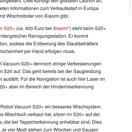
vorgestellt. Dies kündigt den globalen Launch an,
eten Informationen zum Verkaufsstart in Europa
nd Wischroboter von Xiaomi gibt.
um X20+
(ca. 400 Euro bei
Xiaomi
) steht beim S20+
 umfangreicher Reinigungsstation. Er kommt
ation, sodass die Entleerung des Staubbehälters
ischeinheit per Hand erfolgen muss.
bot Vacuum S20+ dennoch einige Verbesserungen
S20 auf. Das geht bereits bei der Saugleistung
 ausfällt. Für die Navigation ist auch hier Laser im
S20+ aber im Bereich der Hinderniserkennung
 Robot Vacuum S20+ ein besseres Wischsystem.
s Wischtuch verbaut hat, sitzen im S20+ auf der
s, die bei Teppicherkennung anhebbar sind. Dies
g. Je vier Modi stehen zum Wischen und Saugen