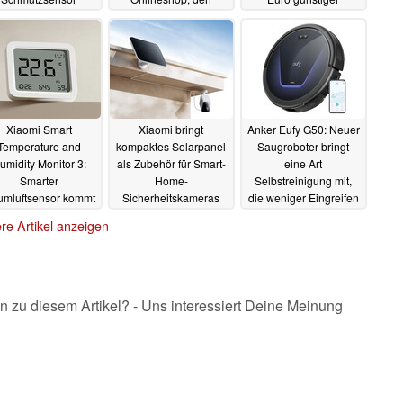
orgestellt
Bestpreis gibt es
30.10.2025
05.08.2024
woanders
17.08.2024
Xiaomi Smart
Xiaomi bringt
Anker Eufy G50: Neuer
Temperature and
kompaktes Solarpanel
Saugroboter bringt
umidity Monitor 3:
als Zubehör für Smart-
eine Art
Smarter
Home-
Selbstreinigung mit,
mluftsensor kommt
Sicherheitskameras
die weniger Eingreifen
t größerem Display
auf den Markt
erfordern soll
15.07.2024
11.07.2024
re Artikel anzeigen
28.07.2024
n zu diesem Artikel? - Uns interessiert Deine Meinung