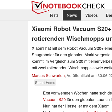
Tests
News
Videos
Be
Xiaomi Robot Vacuum S20+:
rotierenden Wischmopps un
Xiaomi hat mit dem Robot Vacuum S20+ eine
Saugroboter für den globalen Markt vorgestel
kommt im Vergleich zum S20 mit einer verbe
mit zwei rotierenden Wischmopps sowie weit
Marcus Schwarten
,
Veröffentlicht am
30.06.2
Smart Home
Erst vor wenigen Wochen hatte sich d
Vacuum S20
für den globalen Launch i
Nun hat der Hersteller mit dem Xiaom