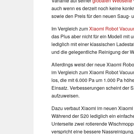
Variante auf seiner
globalen Webseite
auch wenn es derzeit noch keine konkr
sowie den Preis für den neuen Saug- u
Im Vergleich zum
Xiaomi Robot Vacu
das Plus aber nicht für ein Modell mit
lediglich mit einer klassischen Ladest
und die gelegentliche Reinigung der W
Allerdings weist der neue Xiaomi Ro
im Vergleich zum Xiaomi Robot Vacuum 
los, die mit 6.000 Pa um 1.000 Pa höher
Einsatz. Verbesserungen scheint der 
aufzuweisen.
Dazu verbaut Xiaomi im neuen Xiaomi
Während der S20 lediglich ein einfache
Unterseite zwei rotierende Wischmopp
verspricht eine bessere Nassreinigun