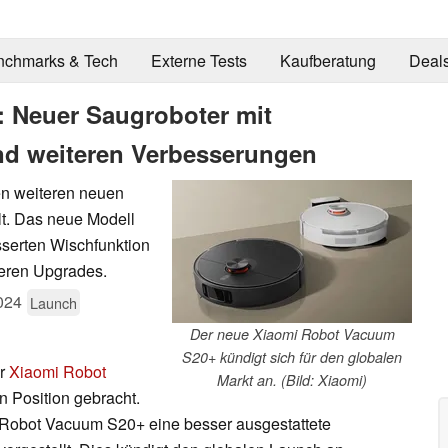
nchmarks & Tech
Externe Tests
Kaufberatung
Deal
 Neuer Saugroboter mit
d weiteren Verbesserungen
n weiteren neuen
lt. Das neue Modell
sserten Wischfunktion
eren Upgrades.
024
Launch
Der neue Xiaomi Robot Vacuum
S20+ kündigt sich für den globalen
er
Xiaomi Robot
Markt an. (Bild: Xiaomi)
n Position gebracht.
i Robot Vacuum S20+ eine besser ausgestattete