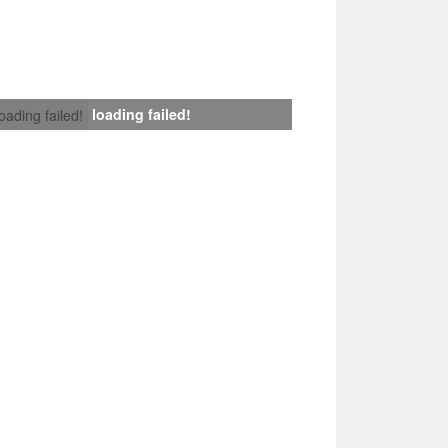
loading failed!
loading failed!