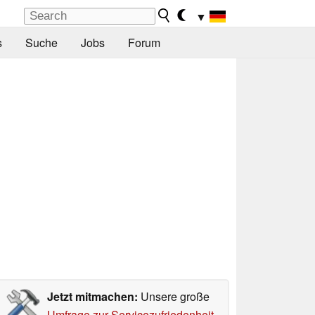
▼
s
Suche
Jobs
Forum
Jetzt mitmachen:
Unsere große
Umfrage zur Servicezufriedenheit