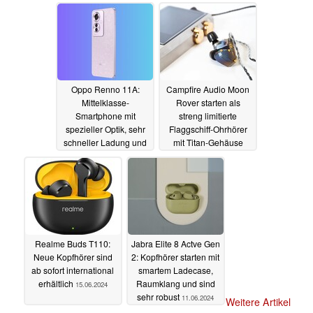
erstklassigen Komfort
24.06.2024
Oppo Renno 11A:
Campfire Audio Moon
Mittelklasse-
Rover starten als
Smartphone mit
streng limitierte
spezieller Optik, sehr
Flaggschiff-Ohrhörer
schneller Ladung und
mit Titan-Gehäuse
120 Hz
23.06.2024
20.06.2024
Realme Buds T110:
Jabra Elite 8 Actve Gen
Neue Kopfhörer sind
2: Kopfhörer starten mit
ab sofort international
smartem Ladecase,
erhältlich
Raumklang und sind
15.06.2024
sehr robust
11.06.2024
Weitere Artikel