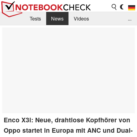
Tests
News
Videos
...
Benchmarks & Tech
Externe Tests
Kaufberatung
Deals
Suche
Jobs
Forum
Enco X3i: Neue, drahtlose Kopfhörer von
Oppo startet in Europa mit ANC und Dual-