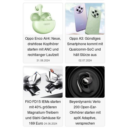
14.03.2025
Oppo Enco Air4: Neue,
Oppo A3: Günstiges
drahtlose Kopfhörer
Smartphone kommt mit
starten mit ANC und
Qualcomm-SoC und
rechtlanger Laufzeit
hält Stürze aus
31.08.2024
02.07.2024
FiiO FD15 IEMs starten
Beyerdynamic Verio
mit 40% größeren
200 Open-Ear-
Magnalium-Treibern
Ohrhörer starten mit
und Stahl-Gehäuse für
aptX Adaptive,
169 Euro
versprechen
24.06.2024