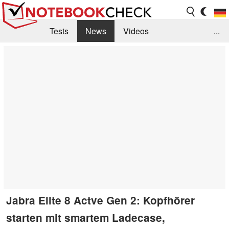
Tests
News
Videos
...
Benchmarks & Tech
Externe Tests
Kaufberatung
Deals
Suche
Jobs
Forum
Jabra Elite 8 Actve Gen 2: Kopfhörer
starten mit smartem Ladecase,