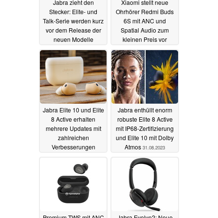
Jabra zieht den
Xiaomi stellt neue
Stecker: Elite- und
Ohrhörer Redmi Buds
Talk-Serie werden kurz
6S mit ANC und
vor dem Release der
Spatial Audio zum
neuen Modelle
kleinen Preis vor
eingestellt
12.06.2024
10.06.2024
Jabra Elite 10 und Elite
Jabra enthüllt enorm
8 Active erhalten
robuste Elite 8 Active
mehrere Updates mit
mit IP68-Zertifizierung
zahlreichen
und Elite 10 mit Dolby
Verbesserungen
Atmos
31.08.2023
10.01.2024
Premium-TWS mit ANC
Jabra Evolve2: Neue