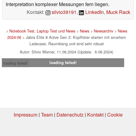
Interpretation komplexer Messungen fern liegen.
Kontakt:
silvio39191
,
LinkedIn
,
Muck Rack
>
Notebook Test, Laptop Test und News
>
News
>
Newsarchiv
>
News
2024-06
> Jabra Elite 8 Actve Gen 2: Kopfhörer starten mit smartem
Ladecase, Raumklang und sind sehr robust
Autor: Silvio Werner, 11.06.2024 (Update: 6.06.2024)
loading failed!
loading failed!
Impressum
|
Team
|
Datenschutz
|
Kontakt
|
Cookie
Einstellungen
| 06.08.2026 23:54
* Beim Kauf über einen Affiliate-Link kann Notebookcheck eine Vergütung