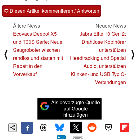
Diesen Artikel kommentieren / Antworten
Ältere News
Neuere News
Ecovacs Deebot X5
Jabra Elite 10 Gen 2:
und T30S Serie: Neue
Drahtlose Kopfhörer
Saugroboter wischen
unterstützen
⟨
⟩
randlos und starten mit
Headtracking und Spatial
Rabatt in den
Audio, unterstützen
Vorverkauf
Klinken- und USB Typ C-
Verbindungen
Als bevorzugte Quelle
auf Google
hinzufügen