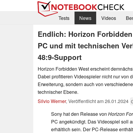
Tests
News
Videos
Be
Endlich: Horizon Forbidden
PC und mit technischen Ve
48:9-Support
Horizon Forbidden West erscheint demnächs
Dabei profitieren Videospieler nicht nur von d
Erweiterung, sondern auch von verschieden
technischer Ebene.
Silvio Werner
,
Veröffentlicht am
26.01.2024
Sony hat den Release von
Horizon Fo
PC angekündigt. Das Videospiel soll 
erhältlich sein. Der PC-Release enthält