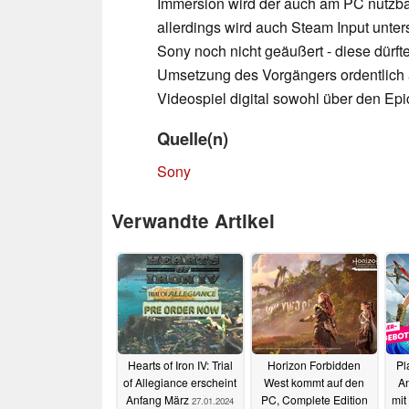
Immersion wird der auch am PC nutzba
allerdings wird auch Steam Input unter
Sony noch nicht geäußert - diese dürf
Umsetzung des Vorgängers ordentlich 
Videospiel digital sowohl über den Ep
Quelle(n)
Sony
Verwandte Artikel
Hearts of Iron IV: Trial
Horizon Forbidden
Pl
of Allegiance erscheint
West kommt auf den
An
Anfang März
PC, Complete Edition
mit
27.01.2024