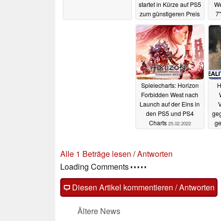
startet in Kürze auf PS5
We
zum günstigeren Preis
7"
27.09.2023
Spielecharts: Horizon
H
Forbidden West nach
Launch auf der Eins in
V
den PS5 und PS4
ge
Charts
ge
25.02.2022
b
Ein Kommentar im Forum
Fragen, Anregungen, zusätzliche Informatione
(auch ohne Anmeldung möglich)!
Ersten Kommentar lesen
/
Antworten
Diesen Artikel kommentieren / Antworten