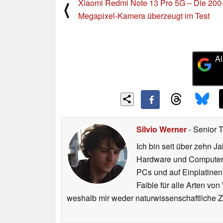
Ältere News
Xiaomi Redmi Note 13 Pro 5G – Die 200
⟨
Megapixel-Kamera überzeugt im Test
Al
Silvio Werner
- Senior 
Ich bin seit über zehn J
Hardware und ComputerBa
PCs und auf Einplatinen
Faible für alle Arten vo