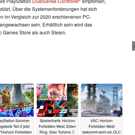
re PlayStation
DualSense-Controller
empfohlen,
stützt. Über die Systemanforderungen hat sich
ten im Vergleich zur 2020 erschienenen PC-
angewachsen sein. Erhältlich sein wird das
ic Games Store als auch Steam.
ayStation Sommer-
Spielecharts: Horizon
VSC: Horizon
gebote Teil 2 jetzt
Forbidden West, Elden
Forbidden West
 "Horizon Forbidden
Ring, Gran Turismo 7,
bekommt wohl ein DLC