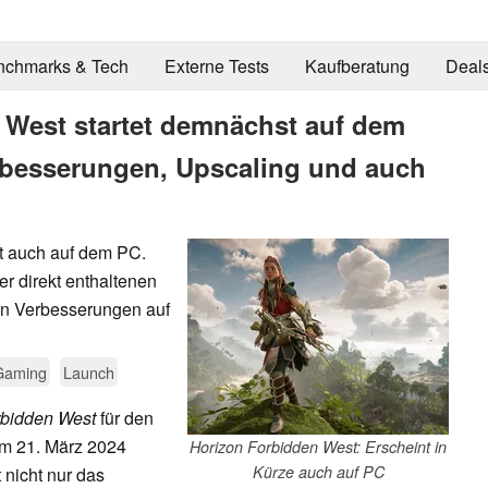
nchmarks & Tech
Externe Tests
Kaufberatung
Deal
 West startet demnächst auf dem
rbesserungen, Upscaling und auch
t auch auf dem PC.
er direkt enthaltenen
en Verbesserungen auf
Gaming
Launch
rbidden West
für den
am 21. März 2024
Horizon Forbidden West: Erscheint in
Kürze auch auf PC
 nicht nur das