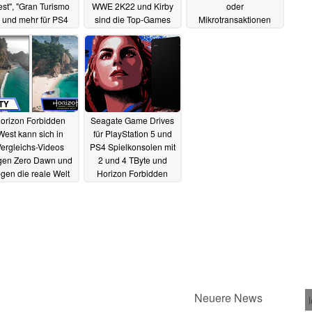
st", "Gran Turismo
WWE 2K22 und Kirby
oder
 und mehr für PS4
sind die Top-Games
Mikrotransaktionen
und PS5
03.08.2022
07.04.2022
01.03.2022
orizon Forbidden
Seagate Game Drives
West kann sich in
für PlayStation 5 und
ergleichs-Videos
PS4 Spielkonsolen mit
gen Zero Dawn und
2 und 4 TByte und
gen die reale Welt
Horizon Forbidden
ehaupten
West Limited Edition
22.02.2022
16.02.2022
n zu diesem Artikel? - Uns interessiert Deine Meinung