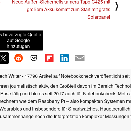
Neuere News
-
Neue Außen-Sicherheitskamera Tapo C425 mit
⟩
großem Akku kommt zum Start mit gratis
Solarpanel
s bevorzugte Quelle
auf Google
hinzufügen
Tech Writer
- 17796 Artikel auf Notebookcheck veröffentlicht
seit
ahren journalistisch aktiv, den Großteil davon im Bereich Techn
se tätig und bin es seit 2017 auch für Notebookcheck. Mein ak
rechnern wie dem Raspberry Pi – also kompakten Systemen mit
n Wearables und insbesondere für Smartwatches. Hauptberuflich