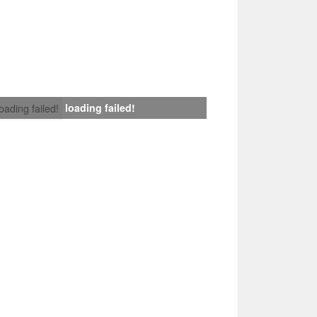
loading failed!
loading failed!