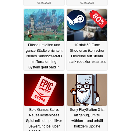
08.03.2025
07.03.2025
Flüsse umleiten und
10 statt 50 Euro:
ganze Städte errichten:
Shooter zu ikonischer
Neues Sandbox-MMO
Filmreihe auf Steam
mit Terraforming-
stark reduziert
07.03.2025
System geht bald in
den Early Access
07.03.2025
Epic Games Store:
Sony PlayStation 3 ist
Neues kostenloses
alt genug, um zu
Spiel mit sehr positiver
wählen – und erhält
Bewertung bei über
trotzdem Update