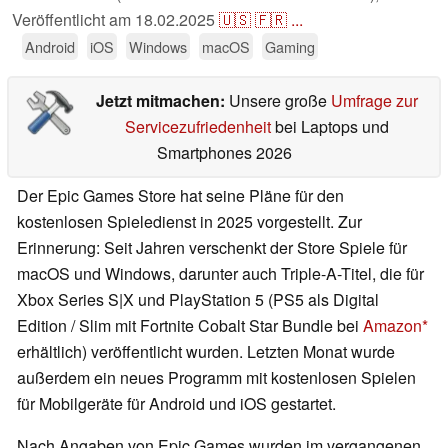
Veröffentlicht am
18.02.2025
🇺🇸
🇫🇷
...
Android
iOS
Windows
macOS
Gaming
Jetzt mitmachen:
Unsere große
Umfrage zur
Servicezufriedenheit
bei Laptops und
Smartphones 2026
Der Epic Games Store hat seine Pläne für den
kostenlosen Spieledienst in 2025 vorgestellt. Zur
Erinnerung: Seit Jahren verschenkt der Store Spiele für
macOS und Windows, darunter auch Triple-A-Titel, die für
Xbox Series S|X und PlayStation 5 (PS5 als Digital
Edition / Slim mit Fortnite Cobalt Star Bundle bei
Amazon
erhältlich) veröffentlicht wurden. Letzten Monat wurde
außerdem ein neues Programm mit kostenlosen Spielen
für Mobilgeräte für Android und iOS gestartet.
Nach Angaben von Epic Games wurden im vergangenen