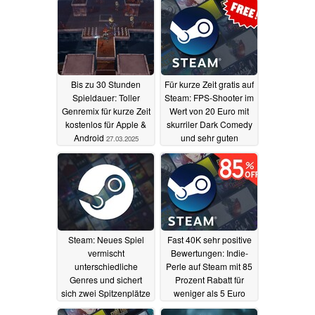
Bis zu 30 Stunden
Für kurze Zeit gratis auf
Spieldauer: Toller
Steam: FPS-Shooter im
Genremix für kurze Zeit
Wert von 20 Euro mit
kostenlos für Apple &
skurriler Dark Comedy
Android
und sehr guten
27.03.2025
Bewertungen
23.02.2025
Steam: Neues Spiel
Fast 40K sehr positive
vermischt
Bewertungen: Indie-
unterschiedliche
Perle auf Steam mit 85
Genres und sichert
Prozent Rabatt für
sich zwei Spitzenplätze
weniger als 5 Euro
in den SteamDB-
erhältlich
22.02.2025