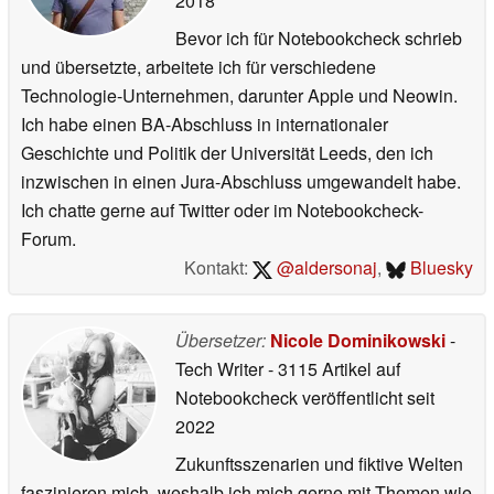
2018
Bevor ich für Notebookcheck schrieb
und übersetzte, arbeitete ich für verschiedene
Technologie-Unternehmen, darunter Apple und Neowin.
Ich habe einen BA-Abschluss in internationaler
Geschichte und Politik der Universität Leeds, den ich
inzwischen in einen Jura-Abschluss umgewandelt habe.
Ich chatte gerne auf Twitter oder im Notebookcheck-
Forum.
Kontakt:
@aldersonaj
,
Bluesky
Übersetzer:
Nicole Dominikowski
-
Tech Writer
- 3115 Artikel auf
Notebookcheck veröffentlicht
seit
2022
Zukunftsszenarien und fiktive Welten
faszinieren mich, weshalb ich mich gerne mit Themen wie