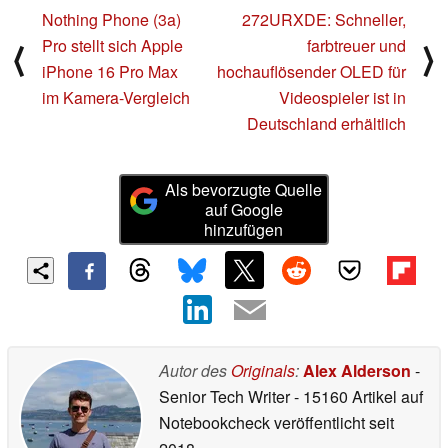
Nothing Phone (3a)
272URXDE: Schneller,
Pro stellt sich Apple
farbtreuer und
⟨
⟩
iPhone 16 Pro Max
hochauflösender OLED für
im Kamera-Vergleich
Videospieler ist in
Deutschland erhältlich
Als bevorzugte Quelle
auf Google
hinzufügen
Autor des
Originals
:
Alex Alderson
-
Senior Tech Writer
- 15160 Artikel auf
Notebookcheck veröffentlicht
seit