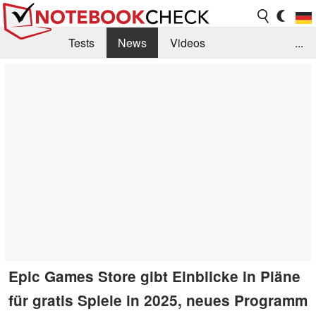
Tests
News
Videos
...
Benchmarks & Tech
Externe Tests
Kaufberatung
Deals
Suche
Jobs
Forum
Epic Games Store gibt Einblicke in Pläne
für gratis Spiele in 2025, neues Programm