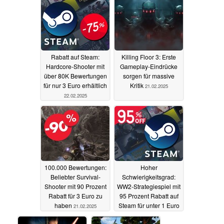
Charts
22.02.2025
Rabatt auf Steam:
Killing Floor 3: Erste
Hardcore-Shooter mit
Gameplay-Eindrücke
über 80K Bewertungen
sorgen für massive
für nur 3 Euro erhältlich
Kritik
21.02.2025
22.02.2025
100.000 Bewertungen:
Hoher
Beliebter Survival-
Schwierigkeitsgrad:
Shooter mit 90 Prozent
WW2-Strategiespiel mit
Rabatt für 3 Euro zu
95 Prozent Rabatt auf
haben
Steam für unter 1 Euro
21.02.2025
erhältlich
21.02.2025