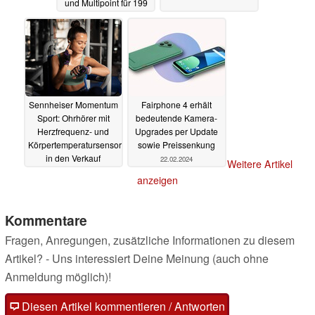
und Multipoint für 199
Euro
11.04.2024
Sennheiser Momentum
Fairphone 4 erhält
Sport: Ohrhörer mit
bedeutende Kamera-
Herzfrequenz- und
Upgrades per Update
Körpertemperatursensoren
sowie Preissenkung
in den Verkauf
22.02.2024
Weitere Artikel
gestartet
10.04.2024
anzeigen
Kommentare
Fragen, Anregungen, zusätzliche Informationen zu diesem
Artikel? - Uns interessiert Deine Meinung (auch ohne
Anmeldung möglich)!
Diesen Artikel kommentieren / Antworten