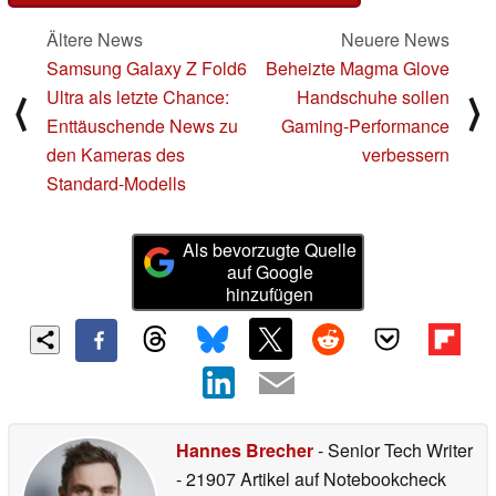
Ältere News
Neuere News
Samsung Galaxy Z Fold6
Beheizte Magma Glove
Ultra als letzte Chance:
Handschuhe sollen
⟨
⟩
Enttäuschende News zu
Gaming-Performance
den Kameras des
verbessern
Standard-Modells
Als bevorzugte Quelle
auf Google
hinzufügen
Hannes Brecher
- Senior Tech Writer
- 21907 Artikel auf Notebookcheck