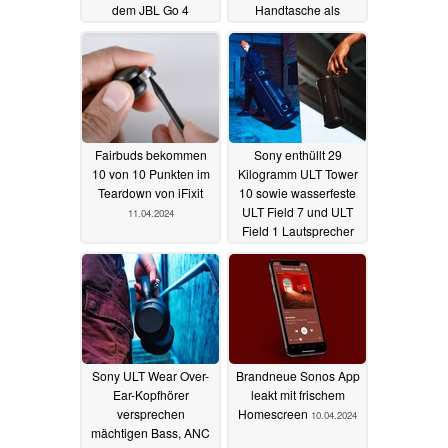
dem JBL Go 4
Handtasche als
Konkurrenz
Ladecase
14.04.2024
12.04.2024
Fairbuds bekommen
Sony enthüllt 29
10 von 10 Punkten im
Kilogramm ULT Tower
Teardown von iFixit
10 sowie wasserfeste
ULT Field 7 und ULT
11.04.2024
Field 1 Lautsprecher
11.04.2024
Sony ULT Wear Over-
Brandneue Sonos App
Ear-Kopfhörer
leakt mit frischem
versprechen
Homescreen
10.04.2024
mächtigen Bass, ANC