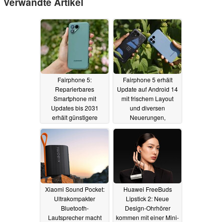
Verwandte Artikel
Fairphone 5:
Fairphone 5 erhält
Reparierbares
Update auf Android 14
Smartphone mit
mit frischem Layout
Updates bis 2031
und diversen
erhält günstigere
Neuerungen,
Variante und 70 Euro
Fairphone 4 soll folgen
Preissenkung
04.09.2024
15.07.2024
Xiaomi Sound Pocket:
Huawei FreeBuds
Ultrakompakter
Lipstick 2: Neue
Bluetooth-
Design-Ohrhörer
Lautsprecher macht
kommen mit einer Mini-