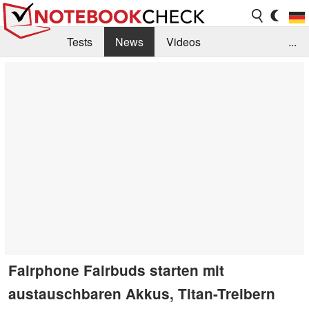
Tests
News
Videos
...
Benchmarks & Tech
Externe Tests
Kaufberatung
Deals
Suche
Jobs
Forum
Fairphone Fairbuds starten mit
austauschbaren Akkus, Titan-Treibern