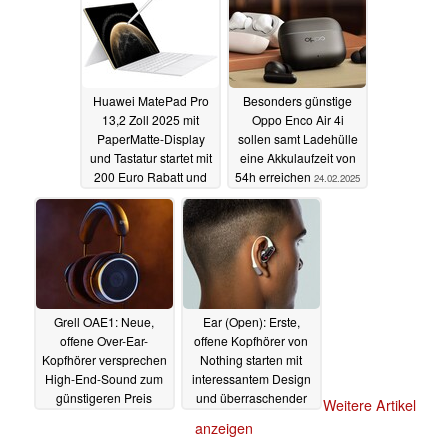
Huawei MatePad Pro
Besonders günstige
13,2 Zoll 2025 mit
Oppo Enco Air 4i
PaperMatte-Display
sollen samt Ladehülle
und Tastatur startet mit
eine Akkulaufzeit von
200 Euro Rabatt und
54h erreichen
24.02.2025
Geschenken
25.02.2025
Grell OAE1: Neue,
Ear (Open): Erste,
offene Over-Ear-
offene Kopfhörer von
Kopfhörer versprechen
Nothing starten mit
High-End-Sound zum
interessantem Design
günstigeren Preis
und überraschender
Weitere Artikel
Einschränkung bei der
15.11.2024
anzeigen
Soundqualität
24.09.2024