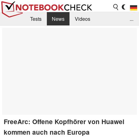
Tests
News
Videos
...
Benchmarks & Tech
Externe Tests
Kaufberatung
Deals
Suche
Jobs
Forum
FreeArc: Offene Kopfhörer von Huawei
kommen auch nach Europa