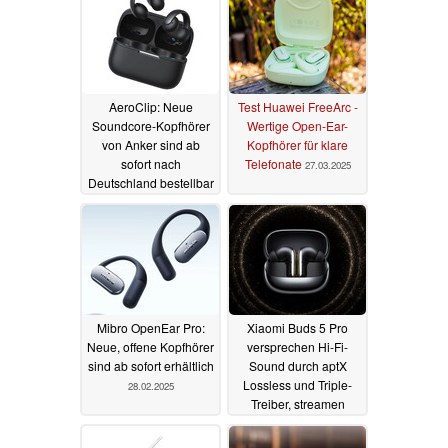
AeroClip: Neue
Test Huawei FreeArc -
Soundcore-Kopfhörer
Wertige Open-Ear-
von Anker sind ab
Kopfhörer für klare
sofort nach
Telefonate
27.03.2025
Deutschland bestellbar
28.03.2025
Mibro OpenEar Pro:
Xiaomi Buds 5 Pro
Neue, offene Kopfhörer
versprechen Hi-Fi-
sind ab sofort erhältlich
Sound durch aptX
Lossless und Triple-
28.02.2025
Treiber, streamen
Musik auch per WLAN
27.02.2025