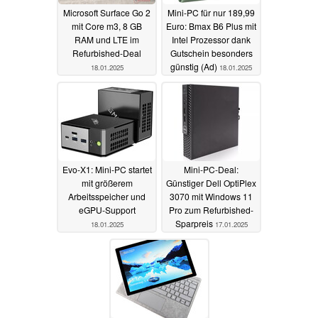
Microsoft Surface Go 2
Mini-PC für nur 189,99
mit Core m3, 8 GB
Euro: Bmax B6 Plus mit
RAM und LTE im
Intel Prozessor dank
Refurbished-Deal
Gutschein besonders
günstig (Ad)
18.01.2025
18.01.2025
Evo-X1: Mini-PC startet
Mini-PC-Deal:
mit größerem
Günstiger Dell OptiPlex
Arbeitsspeicher und
3070 mit Windows 11
eGPU-Support
Pro zum Refurbished-
Sparpreis
18.01.2025
17.01.2025