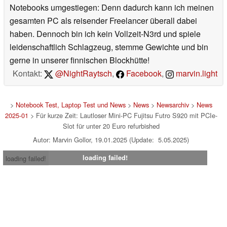
Notebooks umgestiegen: Denn dadurch kann ich meinen
gesamten PC als reisender Freelancer überall dabei
haben. Dennoch bin ich kein Vollzeit-N3rd und spiele
leidenschaftlich Schlagzeug, stemme Gewichte und bin
gerne in unserer finnischen Blockhütte!
Kontakt:
@NightRaytsch
,
Facebook
,
marvin.light
>
Notebook Test, Laptop Test und News
>
News
>
Newsarchiv
>
News
2025-01
> Für kurze Zeit: Lautloser Mini-PC Fujitsu Futro S920 mit PCIe-
Slot für unter 20 Euro refurbished
Autor: Marvin Gollor, 19.01.2025 (Update: 5.05.2025)
loading failed!
loading failed!