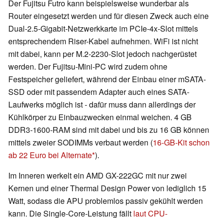
Der Fujitsu Futro kann beispielsweise wunderbar als
Router eingesetzt werden und für diesen Zweck auch eine
Dual-2.5-Gigabit-Netzwerkkarte im PCIe-4x-Slot mittels
entsprechendem Riser-Kabel aufnehmen. WiFi ist nicht
mit dabei, kann per M.2-2230-Slot jedoch nachgerüstet
werden. Der Fujitsu-Mini-PC wird zudem ohne
Festspeicher geliefert, während der Einbau einer mSATA-
SSD oder mit passendem Adapter auch eines SATA-
Laufwerks möglich ist - dafür muss dann allerdings der
Kühlkörper zu Einbauzwecken einmal weichen. 4 GB
DDR3-1600-RAM sind mit dabei und bis zu 16 GB können
mittels zweier SODIMMs verbaut werden (
16-GB-Kit schon
ab 22 Euro bei Alternate
).
Im Inneren werkelt ein AMD GX-222GC mit nur zwei
Kernen und einer Thermal Design Power von lediglich 15
Watt, sodass die APU problemlos passiv gekühlt werden
kann. Die Single-Core-Leistung fällt
laut CPU-