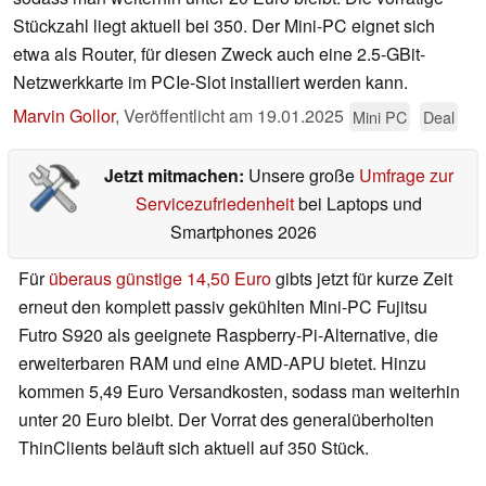
Stückzahl liegt aktuell bei 350. Der Mini-PC eignet sich
etwa als Router, für diesen Zweck auch eine 2.5-GBit-
Netzwerkkarte im PCIe-Slot installiert werden kann.
Marvin Gollor
,
Veröffentlicht am
19.01.2025
Mini PC
Deal
Jetzt mitmachen:
Unsere große
Umfrage zur
Servicezufriedenheit
bei Laptops und
Smartphones 2026
Für
überaus günstige 14,50 Euro
gibts jetzt für kurze Zeit
erneut den komplett passiv gekühlten Mini-PC Fujitsu
Futro S920 als geeignete Raspberry-Pi-Alternative, die
erweiterbaren RAM und eine AMD-APU bietet. Hinzu
kommen 5,49 Euro Versandkosten, sodass man weiterhin
unter 20 Euro bleibt. Der Vorrat des generalüberholten
ThinClients beläuft sich aktuell auf 350 Stück.