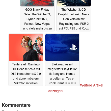
GOG Black Friday
The Witcher 3: CD
Sale: The Witcher 3,
Projekt Red zeigt Next-
Cyberunk 2077,
Gen-Version mit
Fallout: New Vegas
Raytracing und FSR 2
und viele mehr bis zu
auf PC, PS5 und Xbox
85% reduziert
Series X
26.11.2022
23.11.2022
Teufel stellt Gaming-
Elektroautos mit
HD-Headset Zola mit
integrierter PlayStation
DTS Headphone:X 2.0
5: Sony und Honda
und abnehmbarem
arbeiten an Tesla-
Mikrofon in vielen
Konkurrent
22.11.2022
Weitere Artikel
Farben vor
22.11.2022
anzeigen
Kommentare