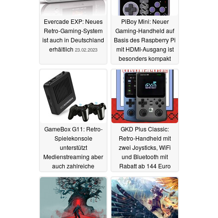
Evercade EXP: Neues
PiBoy Mini: Neuer
Retro-Gaming-System
Gaming-Handheld auf
ist auch in Deutschland
Basis des Raspberry Pi
erhältlich
mit HDMI-Ausgang ist
23.02.2023
besonders kompakt
19.02.2023
GameBox G11: Retro-
GKD Plus Classic:
Spielekonsole
Retro-Handheld mit
unterstützt
zwei Joysticks, WiFi
Medienstreaming aber
und Bluetooth mit
auch zahlreiche
Rabatt ab 144 Euro
Spieleplattformen
vorbestellbar
29.11.2022
15.01.2023