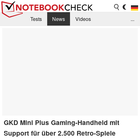
Tests
News
Videos
...
Benchmarks & Tech
Externe Tests
Kaufberatung
Deals
Suche
Jobs
Forum
GKD Mini Plus Gaming-Handheld mit
Support für über 2.500 Retro-Spiele