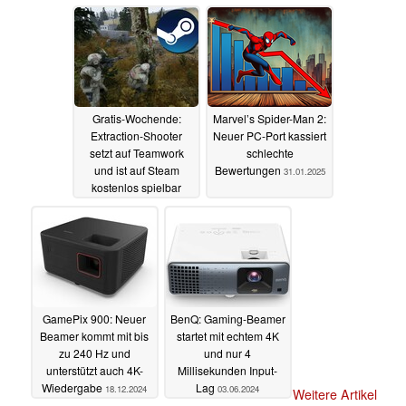
Steam Deck neu auf
03.02.2025
Gratis-Wochende:
Marvel’s Spider-Man 2:
Extraction-Shooter
Neuer PC-Port kassiert
setzt auf Teamwork
schlechte
und ist auf Steam
Bewertungen
31.01.2025
kostenlos spielbar
01.02.2025
GamePix 900: Neuer
BenQ: Gaming-Beamer
Beamer kommt mit bis
startet mit echtem 4K
zu 240 Hz und
und nur 4
unterstützt auch 4K-
Millisekunden Input-
Wiedergabe
Lag
18.12.2024
03.06.2024
Weitere Artikel