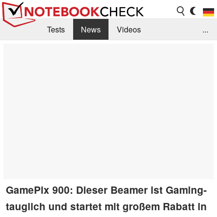
Tests
News
Videos
...
Benchmarks & Tech
Externe Tests
Kaufberatung
Deals
Suche
Jobs
Forum
GamePix 900: Dieser Beamer ist Gaming-
tauglich und startet mit großem Rabatt in