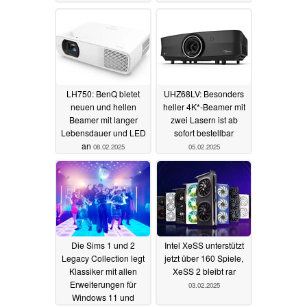
besonders mobil
06.01.2026
22.02.2025
LH750: BenQ bietet
UHZ68LV: Besonders
neuen und hellen
heller 4K*-Beamer mit
Beamer mit langer
zwei Lasern ist ab
Lebensdauer und LED
sofort bestellbar
an
08.02.2025
05.02.2025
Die Sims 1 und 2
Intel XeSS unterstützt
Legacy Collection legt
jetzt über 160 Spiele,
Klassiker mit allen
XeSS 2 bleibt rar
Erweiterungen für
03.02.2025
Windows 11 und