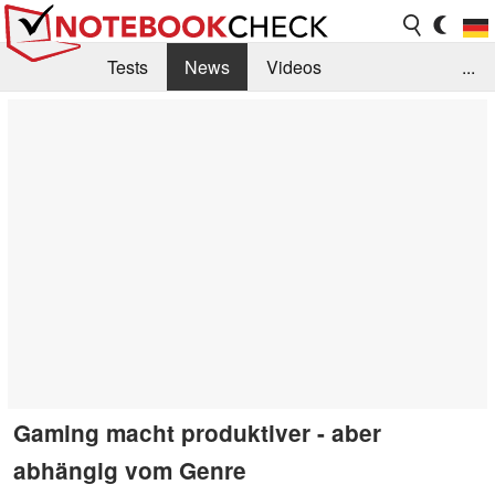
Tests
News
Videos
...
Benchmarks & Tech
Externe Tests
Kaufberatung
Deals
Suche
Jobs
Forum
Gaming macht produktiver - aber
abhängig vom Genre