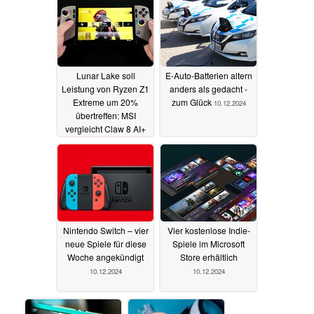
Lunar Lake soll
E-Auto-Batterien altern
Leistung von Ryzen Z1
anders als gedacht -
Extreme um 20%
zum Glück
10.12.2024
übertreffen: MSI
vergleicht Claw 8 AI+
mit Asus ROG Ally X
10.12.2024
Nintendo Switch – vier
Vier kostenlose Indie-
neue Spiele für diese
Spiele im Microsoft
Woche angekündigt
Store erhältlich
10.12.2024
10.12.2024