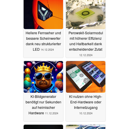
Hellere Fernseher und
Perowskit-Solarmodul
bessere Scheinwerfer
mit höherer Effizienz
dank neu strukturierter
und Haltbarkeit dank
LED
entscheidender Zutat
14.12.2024
12.12.2024
KI-Bildgenerator
KI nutzen ohne High-
benötigt nur Sekunden
End-Hardware oder
auf heimischer
Internetzugang
Hardware
11.12.2024
10.12.2024