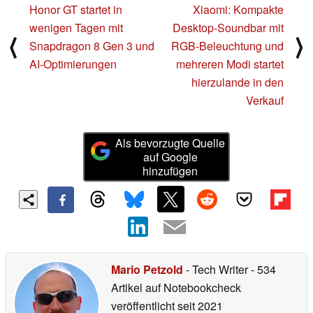
Honor GT startet in
Xiaomi: Kompakte
wenigen Tagen mit
Desktop-Soundbar mit
⟨
⟩
Snapdragon 8 Gen 3 und
RGB-Beleuchtung und
AI-Optimierungen
mehreren Modi startet
hierzulande in den
Verkauf
Als bevorzugte Quelle
auf Google
hinzufügen
Mario Petzold
- Tech Writer
- 534
Artikel auf Notebookcheck
veröffentlicht
seit 2021