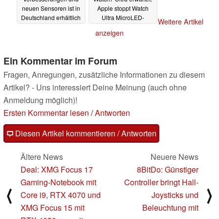
neuen Sensoren ist in
Apple stoppt Watch
Deutschland erhältlich
Ultra MicroLED-
Weitere Artikel
- bereits zu
Display Entwicklung
anzeigen
günstigeren Preisen
24.03.2024
02.04.2024
Ein Kommentar im Forum
Fragen, Anregungen, zusätzliche Informationen zu diesem
Artikel? - Uns interessiert Deine Meinung (auch ohne
Anmeldung möglich)!
Ersten Kommentar lesen
/
Antworten
Diesen Artikel kommentieren / Antworten
Ältere News
Neuere News
Deal: XMG Focus 17
8BitDo: Günstiger
Gaming-Notebook mit
Controller bringt Hall-
⟨
⟩
Core i9, RTX 4070 und
Joysticks und
XMG Focus 15 mit
Beleuchtung mit