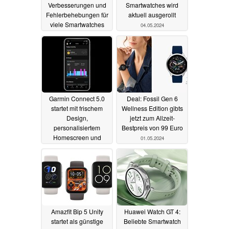
Verbesserungen und
Smartwatches wird
Fehlerbehebungen für
aktuell ausgerollt
viele Smartwatches
04.05.2024
13.05.2024
Garmin Connect 5.0
Deal: Fossil Gen 6
startet mit frischem
Wellness Edition gibts
Design,
jetzt zum Allzeit-
personalisiertem
Bestpreis von 99 Euro
Homescreen und
01.05.2024
neuen Features
01.05.2024
Amazfit Bip 5 Unity
Huawei Watch GT 4:
startet als günstige
Beliebte Smartwatch