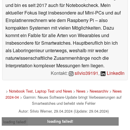
und bin es seit 2017 auch für Notebookcheck. Mein
aktueller Fokus liegt insbesondere auf Mini-PCs und auf
Einplatinenrechnern wie dem Raspberry Pi – also
kompakten Systemen mit vielen Möglichkeiten. Dazu
kommt ein Faible für alle Arten von Wearables und
insbesondere für Smartwatches. Hauptberuflich bin ich
als Laboringenieur unterwegs, weshalb mir weder
naturwissenschaftliche Zusammenhänge noch die
Interpretation komplexer Messungen fern liegen.
Kontakt:
silvio39191
,
LinkedIn
>
Notebook Test, Laptop Test und News
>
News
>
Newsarchiv
>
News
2024-04
> Garmin: Neues Software-Update bringt Verbesserungen auf
Smartwatches und behebt viele Fehler
Autor: Silvio Werner, 29.04.2024 (Update: 29.04.2024)
loading failed!
loading failed!