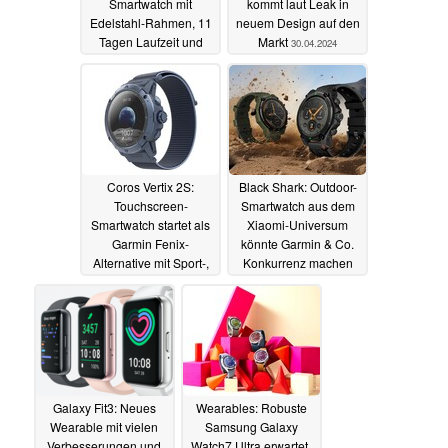
Smartwatch mit
kommt laut Leak in
Edelstahl-Rahmen, 11
neuem Design auf den
Tagen Laufzeit und
Markt
30.04.2024
Alexa
01.05.2024
Coros Vertix 2S:
Black Shark: Outdoor-
Touchscreen-
Smartwatch aus dem
Smartwatch startet als
Xiaomi-Universum
Garmin Fenix-
könnte Garmin & Co.
Alternative mit Sport-,
Konkurrenz machen
Gesundheits- und
23.04.2024
Navigationsfunktionen
und EKG
25.04.2024
Galaxy Fit3: Neues
Wearables: Robuste
Wearable mit vielen
Samsung Galaxy
Verbesserungen und
Watch7 Ultra erwartet.