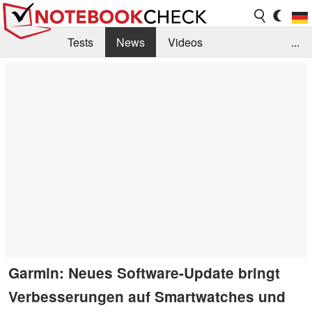
Tests
News
Videos
...
Benchmarks & Tech
Externe Tests
Kaufberatung
Deals
Suche
Jobs
Forum
Garmin: Neues Software-Update bringt
Verbesserungen auf Smartwatches und