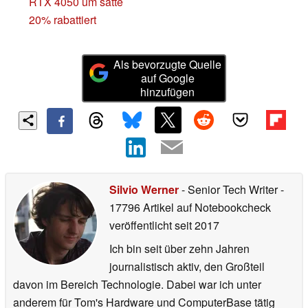
RTX 4050 um satte
20% rabattiert
Als bevorzugte Quelle
auf Google
hinzufügen
Silvio Werner
- Senior Tech Writer
-
17796 Artikel auf Notebookcheck
veröffentlicht
seit 2017
Ich bin seit über zehn Jahren
journalistisch aktiv, den Großteil
davon im Bereich Technologie. Dabei war ich unter
anderem für Tom's Hardware und ComputerBase tätig