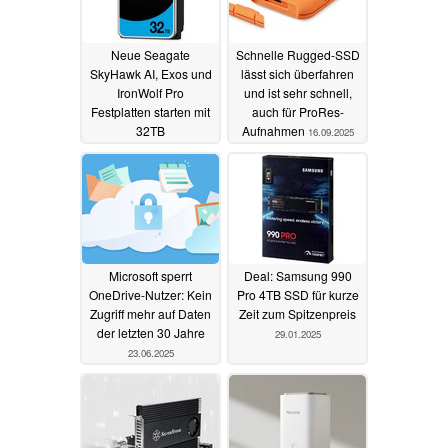
Neue Seagate
Schnelle Rugged-SSD
SkyHawk AI, Exos und
lässt sich überfahren
IronWolf Pro
und ist sehr schnell,
Festplatten starten mit
auch für ProRes-
32TB
Aufnahmen
16.09.2025
Speicherkapazität
14.01.2026
Microsoft sperrt
Deal: Samsung 990
OneDrive-Nutzer: Kein
Pro 4TB SSD für kurze
Zugriff mehr auf Daten
Zeit zum Spitzenpreis
der letzten 30 Jahre
29.01.2025
23.06.2025