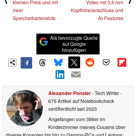
kleinen Preis und mit
Video mit 3,5 mm
zwei
Kopfhöreranschluss und
Speicherkartenslots
AI-Features
Als bevorzugte Quelle
auf Google
hinzufügen
Alexander Pensler
- Tech Writer
-
675 Artikel auf Notebookcheck
veröffentlicht
seit 2023
Angefangen vom 386er im
Kinderzimmer meines Cousins über
diverse Konsolen bis hin zu Gaming-PCs und Laptops: