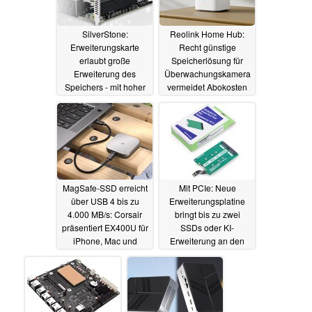
SilverStone:
Reolink Home Hub:
Erweiterungskarte
Recht günstige
erlaubt große
Speicherlösung für
Erweiterung des
Überwachungskamera
Speichers - mit hoher
vermeidet Abokosten
Performance
und schützt
26.01.2025
Privatsphäre
26.01.2025
MagSafe-SSD erreicht
Mit PCIe: Neue
über USB 4 bis zu
Erweiterungsplatine
4.000 MB/s: Corsair
bringt bis zu zwei
präsentiert EX400U für
SSDs oder KI-
iPhone, Mac und
Erweiterung an den
Windows-PCs
Raspberry Pi
23.01.2025
23.01.2025