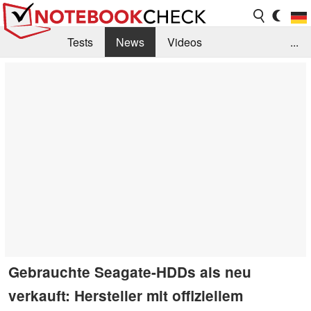
Tests
News
Videos
...
Benchmarks & Tech
Externe Tests
Kaufberatung
Deals
Suche
Jobs
Forum
Gebrauchte Seagate-HDDs als neu
verkauft: Hersteller mit offiziellem