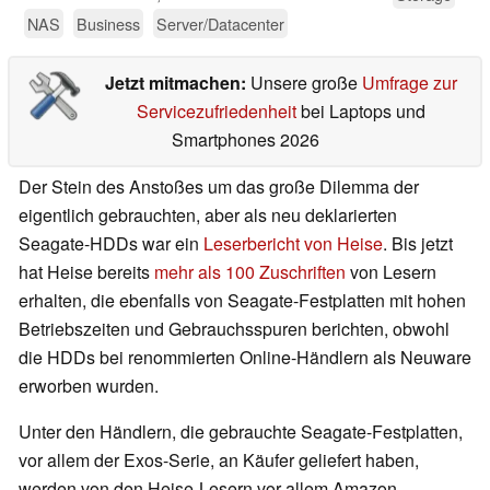
NAS
Business
Server/Datacenter
Jetzt mitmachen:
Unsere große
Umfrage zur
Servicezufriedenheit
bei Laptops und
Smartphones 2026
Der Stein des Anstoßes um das große Dilemma der
eigentlich gebrauchten, aber als neu deklarierten
Seagate-HDDs war ein
Leserbericht von Heise
. Bis jetzt
hat Heise bereits
mehr als 100 Zuschriften
von Lesern
erhalten, die ebenfalls von Seagate-Festplatten mit hohen
Betriebszeiten und Gebrauchsspuren berichten, obwohl
die HDDs bei renommierten Online-Händlern als Neuware
erworben wurden.
Unter den Händlern, die gebrauchte Seagate-Festplatten,
vor allem der Exos-Serie, an Käufer geliefert haben,
werden von den Heise-Lesern vor allem Amazon,