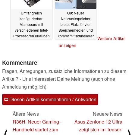
Umfangreich
G9: Neuer
konfigurierbar:
Netzwerkspeicher
Mainboard mit
bietet Platz für vier
verschiedenen Intel-
Speichermedien und
Prozessoren erlauben
kommt mit schnellerer
Weitere Artikel
Realisierung eines
Netzwerkanbindung
anzeigen
eigenen
15.01.2025
Netzwerkspeichers
20.01.2025
Kommentare
Fragen, Anregungen, zusätzliche Informationen zu diesem
Artikel? - Uns interessiert Deine Meinung (auch ohne
Anmeldung möglich)!
Diesen Artikel kommentieren / Antworten
Ältere News
Neuere News
R36H: Neuer Gaming-
Asus Zenfone 12 Ultra
Handheld startet zum
zeigt sich im Teaser-
⟨
⟩