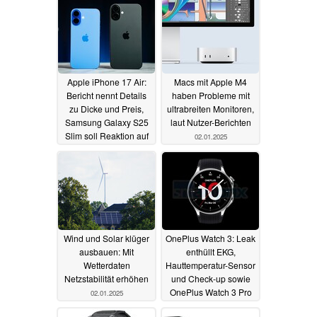
Apple iPhone 17 Air:
Macs mit Apple M4
Bericht nennt Details
haben Probleme mit
zu Dicke und Preis,
ultrabreiten Monitoren,
Samsung Galaxy S25
laut Nutzer-Berichten
Slim soll Reaktion auf
02.01.2025
Gerüchte sein
03.01.2025
Wind und Solar klüger
OnePlus Watch 3: Leak
ausbauen: Mit
enthüllt EKG,
Wetterdaten
Hauttemperatur-Sensor
Netzstabilität erhöhen
und Check-up sowie
OnePlus Watch 3 Pro
02.01.2025
und Oppo Watch X2