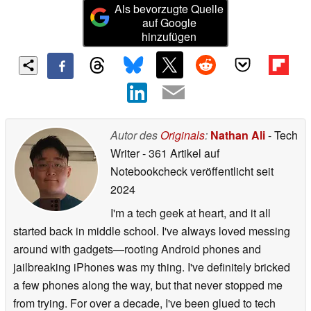
Als bevorzugte Quelle
auf Google
hinzufügen
Autor des
Originals
:
Nathan Ali
- Tech
Writer
- 361 Artikel auf
Notebookcheck veröffentlicht
seit
2024
I'm a tech geek at heart, and it all
started back in middle school. I've always loved messing
around with gadgets—rooting Android phones and
jailbreaking iPhones was my thing. I've definitely bricked
a few phones along the way, but that never stopped me
from trying. For over a decade, I've been glued to tech