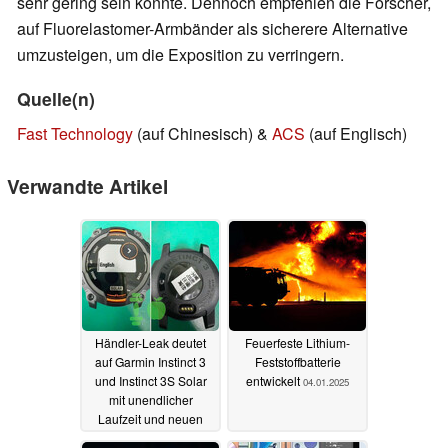
sehr gering sein könnte. Dennoch empfehlen die Forscher,
auf Fluorelastomer-Armbänder als sicherere Alternative
umzusteigen, um die Exposition zu verringern.
Quelle(n)
Fast Technology
(auf Chinesisch) &
ACS
(auf Englisch)
Verwandte Artikel
Händler-Leak deutet
Feuerfeste Lithium-
auf Garmin Instinct 3
Feststoffbatterie
und Instinct 3S Solar
entwickelt
04.01.2025
mit unendlicher
Laufzeit und neuen
Features
05.01.2025