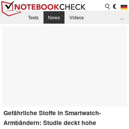
Tests
News
Videos
...
Benchmarks & Tech
Externe Tests
Kaufberatung
Deals
Suche
Jobs
Forum
Gefährliche Stoffe in Smartwatch-
Armbändern: Studie deckt hohe