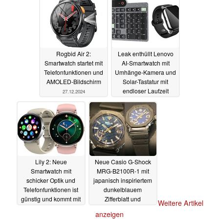
31.12.2024
Rogbid Air 2:
Leak enthüllt Lenovo
Smartwatch startet mit
AI-Smartwatch mit
Telefonfunktionen und
Umhänge-Kamera und
AMOLED-Bildschirm
Solar-Tastatur mit
endloser Laufzeit
27.12.2024
26.12.2024
Lily 2: Neue
Neue Casio G-Shock
Smartwatch mit
MRG-B2100R-1 mit
schicker Optik und
japanisch inspiriertem
Telefonfunktionen ist
dunkelblauem
günstig und kommt mit
Zifferblatt und
Weitere Artikel
1.000 cd/m²-Display
Titangehäuse
24.12.2024
anzeigen
26.12.2024