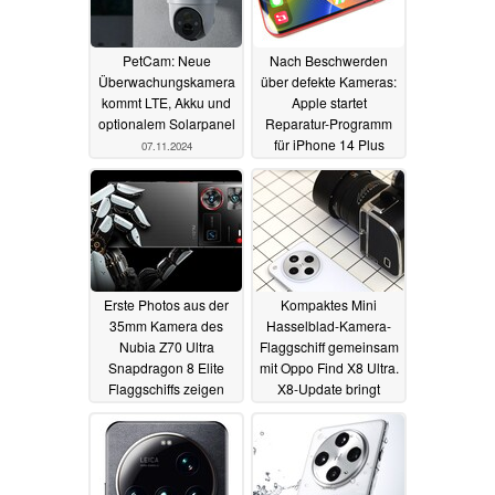
PetCam: Neue
Nach Beschwerden
Überwachungskamera
über defekte Kameras:
kommt LTE, Akku und
Apple startet
optionalem Solarpanel
Reparatur-Programm
für iPhone 14 Plus
07.11.2024
04.11.2024
Erste Photos aus der
Kompaktes Mini
35mm Kamera des
Hasselblad-Kamera-
Nubia Z70 Ultra
Flaggschiff gemeinsam
Snapdragon 8 Elite
mit Oppo Find X8 Ultra.
Flaggschiffs zeigen
X8-Update bringt
zwei neue Features
Macro-Funktion
03.11.2024
03.11.2024