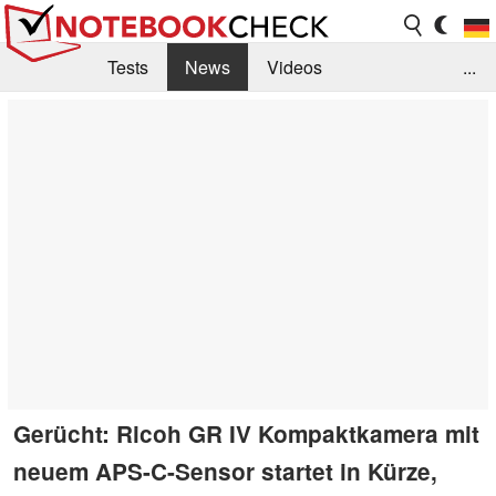
Tests
News
Videos
...
Benchmarks & Tech
Externe Tests
Kaufberatung
Deals
Suche
Jobs
Forum
Gerücht: Ricoh GR IV Kompaktkamera mit
neuem APS-C-Sensor startet in Kürze,