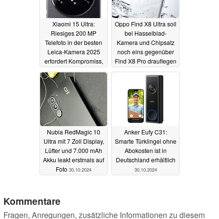
Xiaomi 15 Ultra:
Oppo Find X8 Ultra soll
Riesiges 200 MP
bei Hasselblad-
Telefoto in der besten
Kamera und Chipsatz
Leica-Kamera 2025
noch eins gegenüber
erfordert Kompromiss,
Find X8 Pro drauflegen
laut Sensor-Leak
31.10.2024
31.10.2024
Nubia RedMagic 10
Anker Eufy C31:
Ultra mit 7 Zoll Display,
Smarte Türklingel ohne
Lüfter und 7.000 mAh
Abokosten ist in
Akku leakt erstmals auf
Deutschland erhältlich
Foto
30.10.2024
30.10.2024
Kommentare
Fragen, Anregungen, zusätzliche Informationen zu diesem