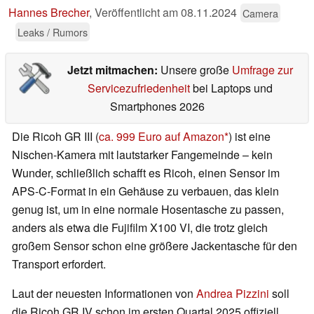
Hannes Brecher
,
Veröffentlicht am
08.11.2024
Camera
Leaks / Rumors
Jetzt mitmachen:
Unsere große
Umfrage zur
Servicezufriedenheit
bei Laptops und
Smartphones 2026
Die Ricoh GR III (
ca. 999 Euro auf Amazon
) ist eine
Nischen-Kamera mit lautstarker Fangemeinde – kein
Wunder, schließlich schafft es Ricoh, einen Sensor im
APS-C-Format in ein Gehäuse zu verbauen, das klein
genug ist, um in eine normale Hosentasche zu passen,
anders als etwa die Fujifilm X100 VI, die trotz gleich
großem Sensor schon eine größere Jackentasche für den
Transport erfordert.
Laut der neuesten Informationen von
Andrea Pizzini
soll
die Ricoh GR IV schon im ersten Quartal 2025 offiziell