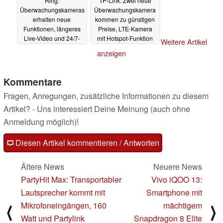
Ring:
TP-Link: Zwei neue
Überwachungskameras
Überwachungskamera
erhalten neue
kommen zu günstigen
Funktionen, längeres
Preise, LTE-Kamera
Live-Video und 24/7-
mit Hotspot-Funktion
Weitere Artikel
Aufzeichnung
schon für 90 Euro
02.10.2024
anzeigen
09.09.2024
Kommentare
Fragen, Anregungen, zusätzliche Informationen zu diesem
Artikel? - Uns interessiert Deine Meinung (auch ohne
Anmeldung möglich)!
Diesen Artikel kommentieren / Antworten
Ältere News
Neuere News
PartyHit Max: Transportabler
Vivo iQOO 13:
Lautsprecher kommt mit
Smartphone mit
Mikrofoneingängen, 160
mächtigem
⟨
⟩
Watt und Partylink
Snapdragon 8 Elite