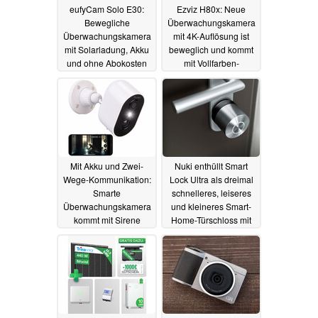
eufyCam Solo E30:
Ezviz H80x: Neue
Bewegliche
Überwachungskamera
Überwachungskamera
mit 4K-Auflösung ist
mit Solarladung, Akku
beweglich und kommt
und ohne Abokosten
mit Vollfarben-
startet in Deutschland
Nachtaufnahme - und
mit Rabatt
ohne Abo-Zwang
23.12.2024
20.12.2024
Mit Akku und Zwei-
Nuki enthüllt Smart
Wege-Kommunikation:
Lock Ultra als dreimal
Smarte
schnelleres, leiseres
Überwachungskamera
und kleineres Smart-
kommt mit Sirene
Home-Türschloss mit
Matter
13.11.2024
12.11.2024