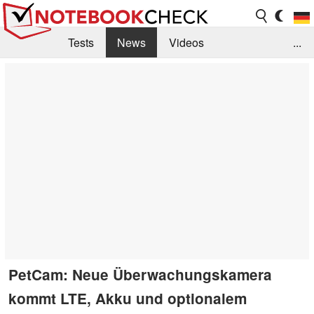
Tests
News
Videos
...
Benchmarks & Tech
Externe Tests
Kaufberatung
Deals
Suche
Jobs
Forum
PetCam: Neue Überwachungskamera
kommt LTE, Akku und optionalem