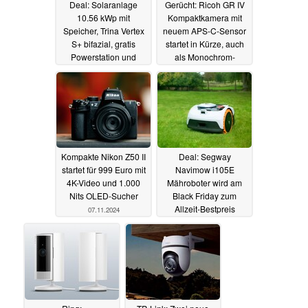
Deal: Solaranlage
Gerücht: Ricoh GR IV
10.56 kWp mit
Kompaktkamera mit
Speicher, Trina Vertex
neuem APS-C-Sensor
S+ bifazial, gratis
startet in Kürze, auch
Powerstation und
als Monochrom-
Wärmepumpen-
Version
08.11.2024
Gutschein
11.11.2024
Kompakte Nikon Z50 II
Deal: Segway
startet für 999 Euro mit
Navimow i105E
4K-Video und 1.000
Mähroboter wird am
Nits OLED-Sucher
Black Friday zum
Allzeit-Bestpreis
07.11.2024
angeboten
07.11.2024