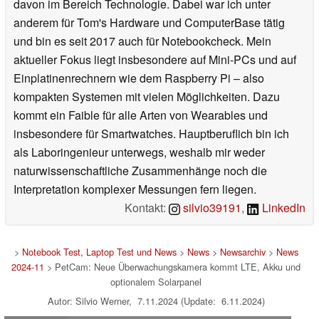
davon im Bereich Technologie. Dabei war ich unter
anderem für Tom's Hardware und ComputerBase tätig
und bin es seit 2017 auch für Notebookcheck. Mein
aktueller Fokus liegt insbesondere auf Mini-PCs und auf
Einplatinenrechnern wie dem Raspberry Pi – also
kompakten Systemen mit vielen Möglichkeiten. Dazu
kommt ein Faible für alle Arten von Wearables und
insbesondere für Smartwatches. Hauptberuflich bin ich
als Laboringenieur unterwegs, weshalb mir weder
naturwissenschaftliche Zusammenhänge noch die
Interpretation komplexer Messungen fern liegen.
Kontakt:
silvio39191
,
LinkedIn
>
Notebook Test, Laptop Test und News
>
News
>
Newsarchiv
>
News
2024-11
> PetCam: Neue Überwachungskamera kommt LTE, Akku und
optionalem Solarpanel
Autor: Silvio Werner, 7.11.2024 (Update: 6.11.2024)