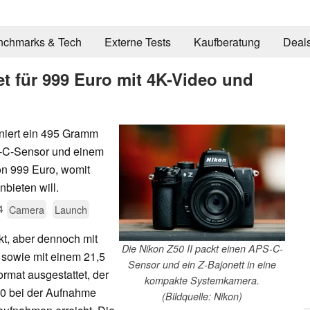
nchmarks & Tech
Externe Tests
Kaufberatung
Deal
et für 999 Euro mit 4K-Video und
niert ein 495 Gramm
S-C-Sensor und einem
n 999 Euro, womit
nbieten will.
4
Camera
Launch
kt, aber dennoch mit
Die Nikon Z50 II packt einen APS-C-
 sowie mit einem 21,5
Sensor und ein Z-Bajonett in eine
at ausgestattet, der
kompakte Systemkamera.
200 bei der Aufnahme
(Bildquelle: Nikon)