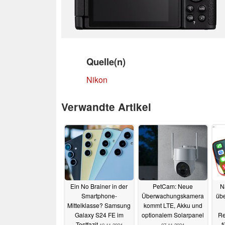
Quelle(n)
Nikon
Verwandte Artikel
Ein No Brainer in der
PetCam: Neue
N
Smartphone-
Überwachungskamera
übe
Mittelklasse? Samsung
kommt LTE, Akku und
Galaxy S24 FE im
optionalem Solarpanel
Re
Testfazit
f