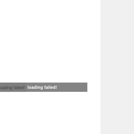
loading failed!
loading failed!