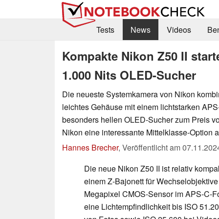
Tests
News
Videos
Be
Kompakte Nikon Z50 II start
1.000 Nits OLED-Sucher
Die neueste Systemkamera von Nikon kombi
leichtes Gehäuse mit einem lichtstarken AP
besonders hellen OLED-Sucher zum Preis vo
Nikon eine interessante Mittelklasse-Option a
Hannes Brecher
,
Veröffentlicht am
07.11.202
Die neue Nikon Z50 II ist relativ kompa
einem Z-Bajonett für Wechselobjektive
Megapixel CMOS-Sensor im APS-C-Form
eine Lichtempfindlichkeit bis ISO 51.