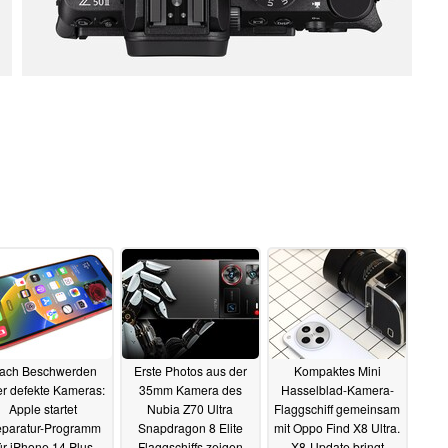
ach Beschwerden
Erste Photos aus der
Kompaktes Mini
r defekte Kameras:
35mm Kamera des
Hasselblad-Kamera-
Apple startet
Nubia Z70 Ultra
Flaggschiff gemeinsam
paratur-Programm
Snapdragon 8 Elite
mit Oppo Find X8 Ultra.
ür iPhone 14 Plus
Flaggschiffs zeigen
X8-Update bringt