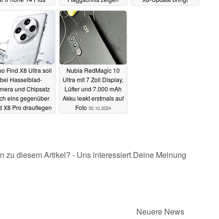
zwei neue Features
Macro-Funktion
04.11.2024
03.11.2024
03.11.2024
o Find X8 Ultra soll
Nubia RedMagic 10
bei Hasselblad-
Ultra mit 7 Zoll Display,
mera und Chipsatz
Lüfter und 7.000 mAh
ch eins gegenüber
Akku leakt erstmals auf
d X8 Pro drauflegen
Foto
30.10.2024
31.10.2024
n zu diesem Artikel? - Uns interessiert Deine Meinung
Neuere News