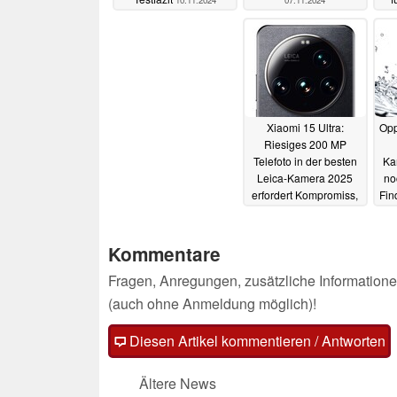
10.11.2024
07.11.2024
Xiaomi 15 Ultra:
Opp
Riesiges 200 MP
Telefoto in der besten
Ka
Leica-Kamera 2025
no
erfordert Kompromiss,
Fin
laut Sensor-Leak
31.10.2024
Kommentare
Fragen, Anregungen, zusätzliche Informatione
(auch ohne Anmeldung möglich)!
Diesen Artikel kommentieren / Antworten
Ältere News