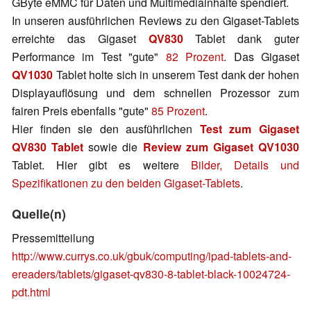
GByte eMMC für Daten und Multimediainhalte spendiert.
In unseren ausführlichen Reviews zu den Gigaset-Tablets
erreichte das Gigaset
QV830
Tablet dank guter
Performance im Test "gute"
82 Prozent
. Das Gigaset
QV1030
Tablet holte sich in unserem Test dank der hohen
Displayauflösung und dem schnellen Prozessor zum
fairen Preis ebenfalls "gute"
85 Prozent
.
Hier finden sie den ausführlichen
Test zum Gigaset
QV830 Tablet
sowie die
Review zum Gigaset QV1030
Tablet. Hier gibt es weitere
Bilder, Details und
Spezifikationen zu den beiden Gigaset-Tablets
.
Quelle(n)
Pressemitteilung
http://www.currys.co.uk/gbuk/computing/ipad-tablets-and-
ereaders/tablets/gigaset-qv830-8-tablet-black-10024724-
pdt.html