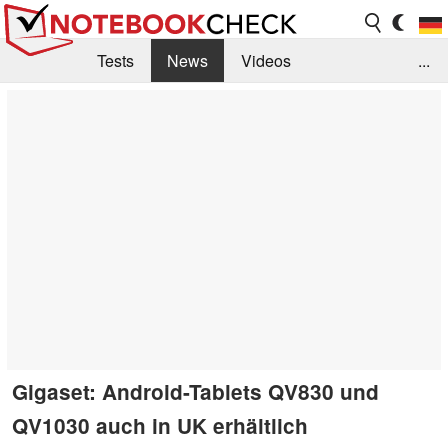
Tests
News
Videos
...
Benchmarks & Tech
Externe Tests
Kaufberatung
Deals
Suche
Jobs
Forum
Gigaset: Android-Tablets QV830 und
QV1030 auch in UK erhältlich