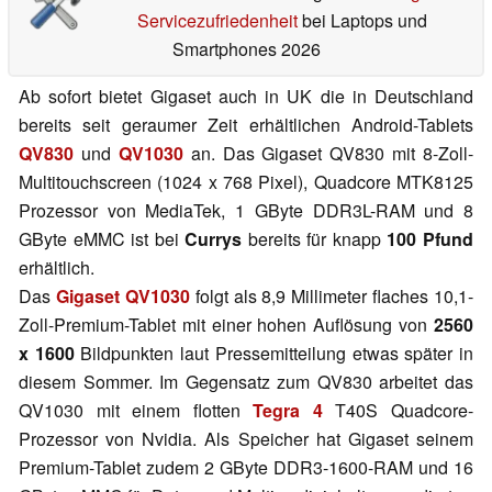
Servicezufriedenheit
bei Laptops und
Smartphones 2026
Ab sofort bietet Gigaset auch in UK die in Deutschland
bereits seit geraumer Zeit erhältlichen Android-Tablets
QV830
und
QV1030
an. Das Gigaset QV830 mit 8-Zoll-
Multitouchscreen (1024 x 768 Pixel), Quadcore MTK8125
Prozessor von MediaTek, 1 GByte DDR3L-RAM und 8
GByte eMMC ist bei
Currys
bereits für knapp
100 Pfund
erhältlich.
Das
Gigaset QV1030
folgt als 8,9 Millimeter flaches 10,1-
Zoll-Premium-Tablet mit einer hohen Auflösung von
2560
x 1600
Bildpunkten laut Pressemitteilung etwas später in
diesem Sommer. Im Gegensatz zum QV830 arbeitet das
QV1030 mit einem flotten
Tegra 4
T40S Quadcore-
Prozessor von Nvidia. Als Speicher hat Gigaset seinem
Premium-Tablet zudem 2 GByte DDR3-1600-RAM und 16