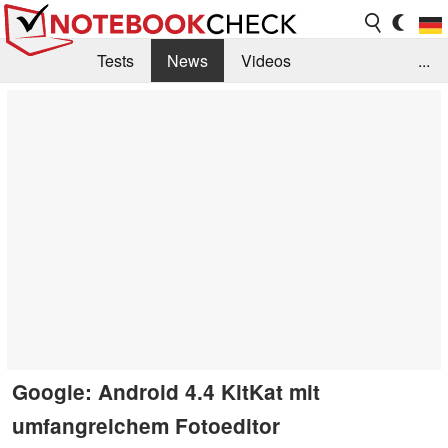
Tests
News
Videos
...
Benchmarks & Tech
Externe Tests
Kaufberatung
Deals
Suche
Jobs
Forum
Google: Android 4.4 KitKat mit
umfangreichem Fotoeditor