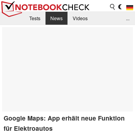
Tests
News
Videos
...
Benchmarks & Tech
Externe Tests
Kaufberatung
Deals
Suche
Jobs
Forum
Google Maps: App erhält neue Funktion
für Elektroautos