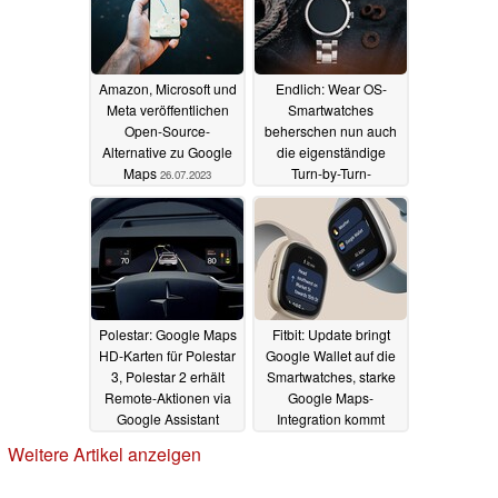
Amazon, Microsoft und
Endlich: Wear OS-
Meta veröffentlichen
Smartwatches
Open-Source-
beherschen nun auch
Alternative zu Google
die eigenständige
Maps
Turn-by-Turn-
26.07.2023
Navigation via Google
Maps
08.01.2023
Polestar: Google Maps
Fitbit: Update bringt
HD-Karten für Polestar
Google Wallet auf die
3, Polestar 2 erhält
Smartwatches, starke
Remote-Aktionen via
Google Maps-
Google Assistant
Integration kommt
demnächst
07.01.2023
15.11.2022
Weitere Artikel anzeigen